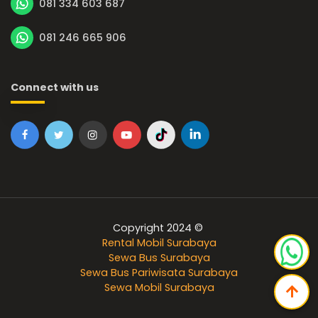
081 334 603 687
081 246 665 906
Connect with us
Copyright 2024 ©
Rental Mobil Surabaya
Sewa Bus Surabaya
Sewa Bus Pariwisata Surabaya
Sewa Mobil Surabaya
arrow_upward