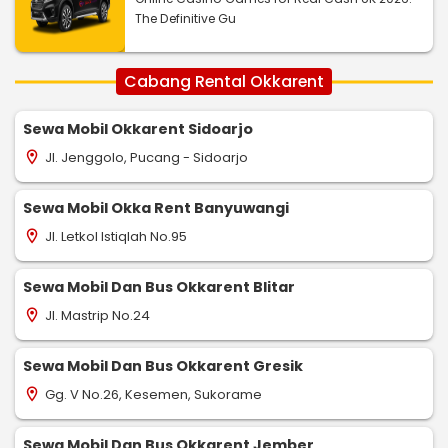
The Definitive Gu
Cabang Rental Okkarent
Sewa Mobil Okkarent Sidoarjo
Jl. Jenggolo, Pucang - Sidoarjo
location_on
Sewa Mobil Okka Rent Banyuwangi
Jl. Letkol Istiqlah No.95
location_on
Sewa Mobil Dan Bus Okkarent Blitar
Jl. Mastrip No.24
location_on
Sewa Mobil Dan Bus Okkarent Gresik
Gg. V No.26, Kesemen, Sukorame
location_on
Sewa Mobil Dan Bus Okkarent Jember