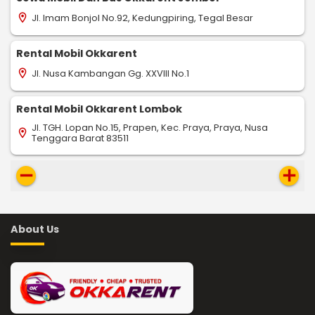
Jl. Imam Bonjol No.92, Kedungpiring, Tegal Besar
location_on
Rental Mobil Okkarent
Jl. Nusa Kambangan Gg. XXVIII No.1
location_on
Rental Mobil Okkarent Lombok
Jl. TGH. Lopan No.15, Prapen, Kec. Praya, Praya, Nusa
location_on
Tenggara Barat 83511
remove
add
About Us