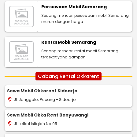
Persewaan Mobil Semarang
Sedang mencari persewaan mobil Semarang
murah dengan harga
Rental Mobil Semarang
Sedang mencari rental mobil Semarang
terdekat yang gampan
Cabang Rental Okkarent
Sewa Mobil Okkarent Sidoarjo
Jl. Jenggolo, Pucang - Sidoarjo
location_on
Sewa Mobil Okka Rent Banyuwangi
Jl. Letkol Istiqlah No.95
location_on