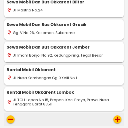
Sewa Mobil Dan Bus Okkarent Blitar
Jl. Mastrip No.24
location_on
Sewa Mobil Dan Bus Okkarent Gresik
Gg. V No.26, Kesemen, Sukorame
location_on
Sewa Mobil Dan Bus Okkarent Jember
Jl. Imam Bonjol No.92, Kedungpiring, Tegal Besar
location_on
Rental Mobil Okkarent
Jl. Nusa Kambangan Gg. XXVIII No.1
location_on
Rental Mobil Okkarent Lombok
Jl. TGH. Lopan No.15, Prapen, Kec. Praya, Praya, Nusa
location_on
Tenggara Barat 83511
remove
add