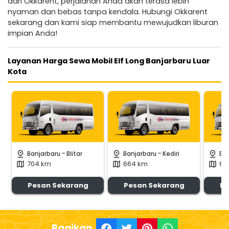
dari Okkarent, perjalanan Anda akan terasa lebih
nyaman dan bebas tanpa kendala. Hubungi Okkarent
sekarang dan kami siap membantu mewujudkan liburan
impian Anda!
Layanan Harga Sewa Mobil Elf Long Banjarbaru Luar
Kota
-
-
pin_drop
pin_drop
pin_drop
Banjarbaru
Blitar
Banjarbaru
Kediri
Ba
704 km
664 km
63
map
map
map
Pesan Sekarang
Pesan Sekarang
Pe
Bagikan