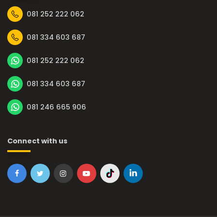
081 252 222 062
081 334 603 687
081 252 222 062
081 334 603 687
081 246 665 906
Connect with us