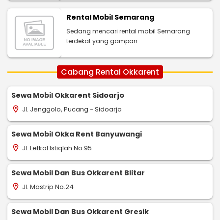
Rental Mobil Semarang
Sedang mencari rental mobil Semarang
terdekat yang gampan
Cabang Rental Okkarent
Sewa Mobil Okkarent Sidoarjo
Jl. Jenggolo, Pucang - Sidoarjo
location_on
Sewa Mobil Okka Rent Banyuwangi
Jl. Letkol Istiqlah No.95
location_on
Sewa Mobil Dan Bus Okkarent Blitar
Jl. Mastrip No.24
location_on
Sewa Mobil Dan Bus Okkarent Gresik