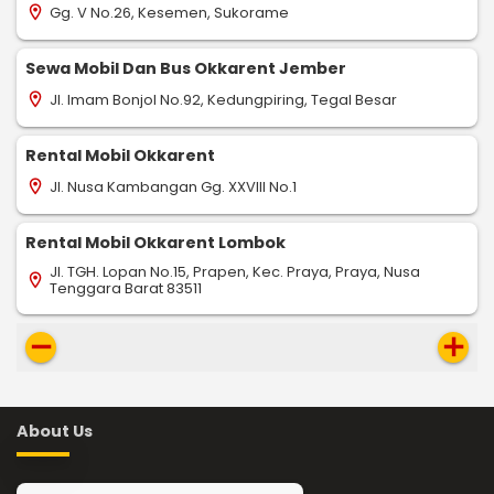
Gg. V No.26, Kesemen, Sukorame
location_on
Sewa Mobil Dan Bus Okkarent Jember
Jl. Imam Bonjol No.92, Kedungpiring, Tegal Besar
location_on
Rental Mobil Okkarent
Jl. Nusa Kambangan Gg. XXVIII No.1
location_on
Rental Mobil Okkarent Lombok
Jl. TGH. Lopan No.15, Prapen, Kec. Praya, Praya, Nusa
location_on
Tenggara Barat 83511
remove
add
About Us