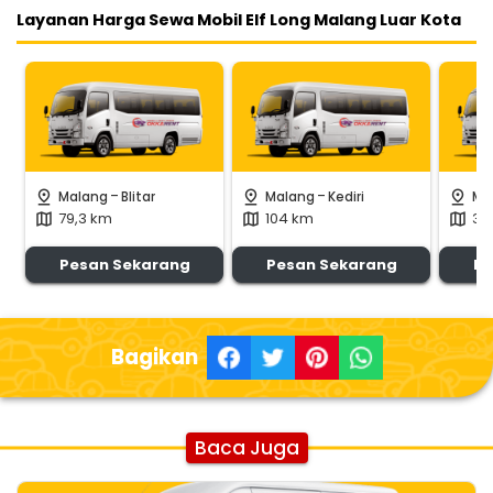
Layanan Harga Sewa Mobil Elf Long Malang Luar Kota
-
-
pin_drop
pin_drop
pin_drop
Malang
Blitar
Malang
Kediri
Ma
79,3 km
104 km
39
map
map
map
Pesan Sekarang
Pesan Sekarang
Pe
Bagikan
Baca Juga