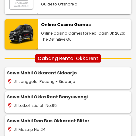
Guide to Offshore a
Online Casino Games
Online Casino Games for Real Cash UK 2026:
The Definitive Gu
Cabang Rental Okkarent
Sewa Mobil Okkarent Sidoarjo
Jl. Jenggolo, Pucang - Sidoarjo
location_on
Sewa Mobil Okka Rent Banyuwangi
Jl. Letkol Istiqlah No.95
location_on
Sewa Mobil Dan Bus Okkarent Blitar
Jl. Mastrip No.24
location_on