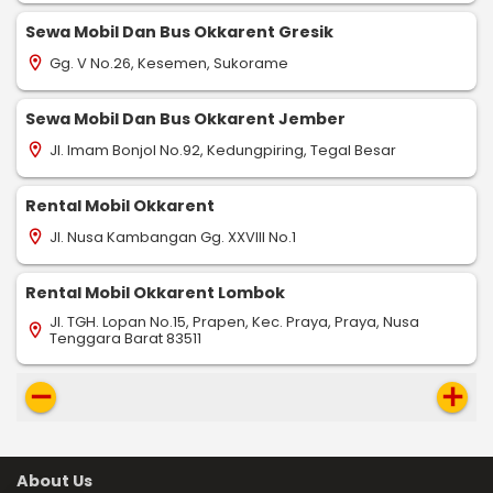
Sewa Mobil Dan Bus Okkarent Gresik
Gg. V No.26, Kesemen, Sukorame
location_on
Sewa Mobil Dan Bus Okkarent Jember
Jl. Imam Bonjol No.92, Kedungpiring, Tegal Besar
location_on
Rental Mobil Okkarent
Jl. Nusa Kambangan Gg. XXVIII No.1
location_on
Rental Mobil Okkarent Lombok
Jl. TGH. Lopan No.15, Prapen, Kec. Praya, Praya, Nusa
location_on
Tenggara Barat 83511
remove
add
About Us