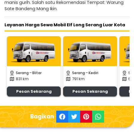
manis gurih. Salah satu Rekomendasi Tempat: Warung
Sate Bandeng Mang Ikin.
Layanan Harga Sewa Mobil Elf Long Serang Luar Kota
-
-
pin_drop
pin_drop
pin_drop
Serang
Blitar
Serang
Kediri
Se
831 km
791 km
65
map
map
map
Pesan Sekarang
Pesan Sekarang
Pe
Bagikan