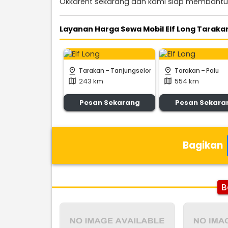
Okkarent sekarang dan kami siap membantu
Layanan Harga Sewa Mobil Elf Long Taraka
-
-
pin_drop
pin_drop
Tarakan
Tanjungselor
Tarakan
Palu
243 km
554 km
map
map
Pesan Sekarang
Pesan Sekara
Bagikan
B