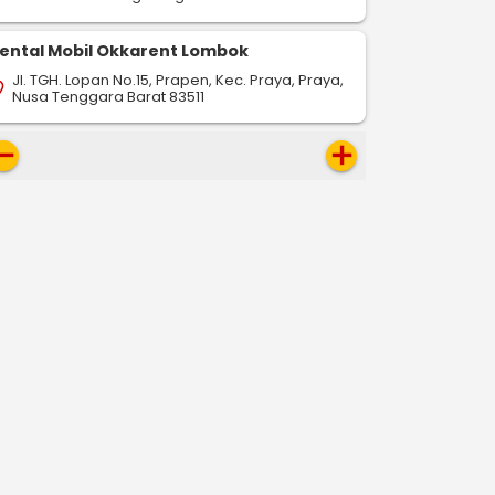
ental Mobil Okkarent Lombok
Jl. TGH. Lopan No.15, Prapen, Kec. Praya, Praya,
on_on
Nusa Tenggara Barat 83511
move
add