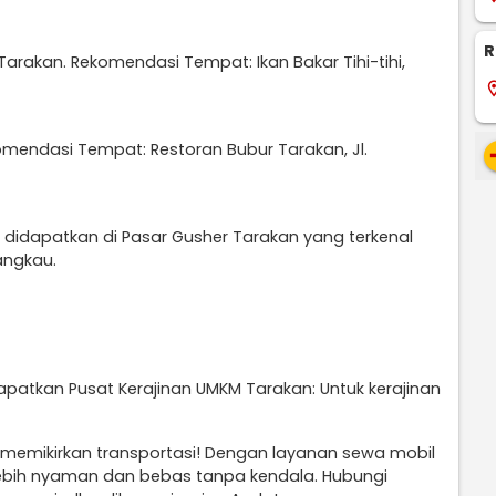
R
rakan. Rekomendasi Tempat: Ikan Bakar Tihi-tihi,
locati
komendasi Tempat: Restoran Bubur Tarakan, Jl.
re
sa didapatkan di Pasar Gusher Tarakan yang terkenal
angkau.
patkan Pusat Kerajinan UMKM Tarakan: Untuk kerajinan
t memikirkan transportasi! Dengan layanan sewa mobil
 lebih nyaman dan bebas tanpa kendala. Hubungi