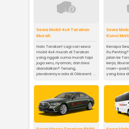
Sewa Mobil 4x4 Tarakan
Sewa Mobi
Murah
Kunci Mat
Halo Tarakan! Lagi cari sewa
Kenapa Sew
mobil 4x4 murah di Tarakan
Itu Penting
yang nggak cuma murah tapi
jalan ke Ta
juga seru, nyaman, dan bisa
kerja, libur
diandalkan? Tenang,
main—pasti
jawabannya ada di Okkarent. ...
yang bisa di 
Sewa Mercy Tarakan BMW
Sewa Mob