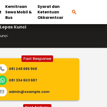
Kemitraan
Syarat dan
search
t
Sewa Mobil &
Ketentuan
Bus
Okkarentcar
 Lepas Kunci
Kunci
Fast Response
081 246 665 906
081 334 603 687
admin@example.com