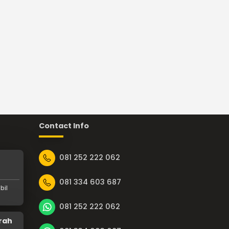
Contact Info
081 252 222 062
081 334 603 687
bil
081 252 222 062
rah