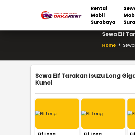
Rental
Sew
Mobil
Mob
Surabaya
Sur
Sewa Elf Ta
Home
/
Sewa 
Sewa Elf Tarakan Isuzu Long Gig
Kunci
Elf Long
Elf Long
El