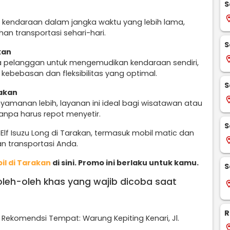
S
locati
 kendaraan dalam jangka waktu yang lebih lama,
n transportasi sehari-hari.
S
kan
locati
 pelanggan untuk mengemudikan kendaraan sendiri,
ebebasan dan fleksibilitas yang optimal.
S
rakan
locati
amanan lebih, layanan ini ideal bagi wisatawan atau
tanpa harus repot menyetir.
S
lf Isuzu Long di Tarakan, termasuk mobil matic dan
locati
n transportasi Anda.
il di Tarakan
di sini. Promo ini berlaku untuk kamu.
S
 oleh-oleh khas yang wajib dicoba saat
locati
R
 Rekomendsi Tempat: Warung Kepiting Kenari, Jl.
locati