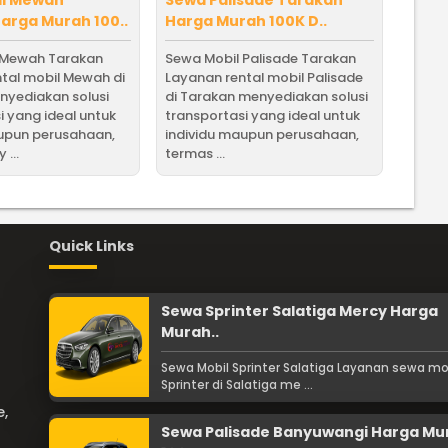
arga Murah 100..
Harga Murah 100K D..
 Mewah Tarakan
Sewa Mobil Palisade Tarakan
tal mobil Mewah di
Layanan rental mobil Palisade
nyediakan solusi
di Tarakan menyediakan solusi
i yang ideal untuk
transportasi yang ideal untuk
aupun perusahaan,
individu maupun perusahaan,
 ...
termas ...
Quick Links
Sewa Sprinter Salatiga Mercy Harga
Murah..
Sewa Mobil Sprinter Salatiga Layanan sewa mo
Sprinter di Salatiga me ...
e,
Sewa Palisade Banyuwangi Harga Mu