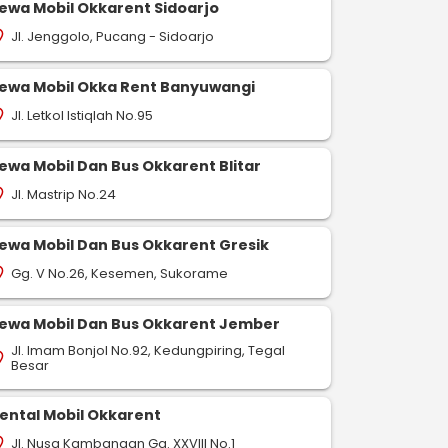
ewa Mobil Okkarent Sidoarjo
Jl. Jenggolo, Pucang - Sidoarjo
on_on
ewa Mobil Okka Rent Banyuwangi
Jl. Letkol Istiqlah No.95
on_on
ewa Mobil Dan Bus Okkarent Blitar
Jl. Mastrip No.24
on_on
ewa Mobil Dan Bus Okkarent Gresik
Gg. V No.26, Kesemen, Sukorame
on_on
ewa Mobil Dan Bus Okkarent Jember
Jl. Imam Bonjol No.92, Kedungpiring, Tegal
on_on
Besar
ental Mobil Okkarent
Jl. Nusa Kambangan Gg. XXVIII No.1
on_on