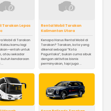
l Tarakan Lepas
Rental Mobil Tarakan
ic
Kalimantan Utara
a Mobil di Tarakan
Kenapa Harus Rental Mobil di
? Kalau kamu lagi
Tarakan? Tarakan, kota yang
rakan—entah untuk
dikenal sebagai “Kota
an, atau sekadar
Paguntaka”, bukan cuma sibuk
 butuh kendaraan
dengan aktivitas bisnis
...
perminyakan, tapi juga ...
il Mewah
Sewa Palisade Tarakan