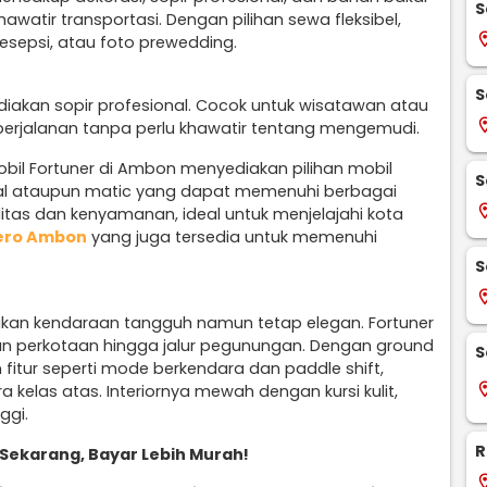
S
watir transportasi. Dengan pilihan sewa fleksibel,
locati
esepsi, atau foto prewedding.
S
diakan sopir profesional. Cocok untuk wisatawan atau
locati
perjalanan tanpa perlu khawatir tentang mengemudi.
bil Fortuner di Ambon menyediakan pilihan mobil
S
al ataupun matic yang dapat memenuhi berbagai
locati
litas dan kenyamanan, ideal untuk menjelajahi kota
ero Ambon
yang juga tersedia untuk memenuhi
S
locati
an kendaraan tangguh namun tetap elegan. Fortuner
an perkotaan hingga jalur pegunungan. Dengan ground
S
 fitur seperti mode berkendara dan paddle shift,
locati
elas atas. Interiornya mewah dengan kursi kulit,
ggi.
R
Sekarang, Bayar Lebih Murah!
locati