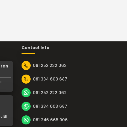
Contact Info
081 252 222 062
urah
081 334 603 687
l
081 252 222 062
081 334 603 687
u Elf
081 246 665 906