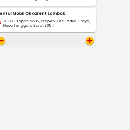
ental Mobil Okkarent Lombok
Jl. TGH. Lopan No.15, Prapen, Kec. Praya, Praya,
on_on
Nusa Tenggara Barat 83511
move
add