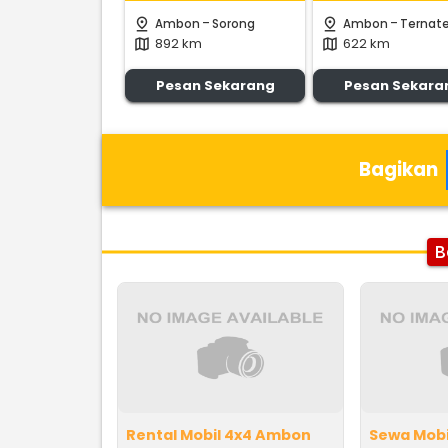
-
-
pin_drop
pin_drop
Ambon
Sorong
Ambon
Ternat
892 km
622 km
map
map
Pesan Sekarang
Pesan Sekara
Bagikan
B
Rental Mobil 4x4 Ambon
Sewa Mobi