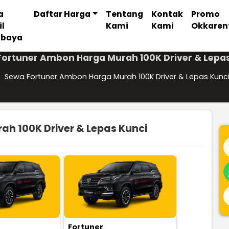
a
Daftar Harga
Tentang
Kontak
Promo
il
Kami
Kami
Okkaren
abaya
ortuner Ambon Harga Murah 100K Driver & Lepa
/
Sewa Fortuner Ambon Harga Murah 100K Driver & Lepas Kunc
h 100K Driver & Lepas Kunci
Fortuner