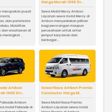
Harga Murah 100K Dr..
 merupakan pusat
Sewa Mobil Mercy Ambon
konomi,
Layanan sewa mobil Mercy di
n, dan pariwisata
Ambon menyediakan pilihan
Maluku. Mobilitas
bagi perorangan maupun
 dan wisatawan di
perusahaan untuk antar
us meningkat ...
jemput karyawan dan
berbagai ...
isade Ambon
Sewa Hiace Ambon Premio
h 100K Dri..
Commuter Harga M..
 Palisade Ambon
Sewa Mobil Hiace Premio
a mobil Palisade di
Ambon Layanan sewa mobil
ediakan pilihan
Hiace Premio di Ambon