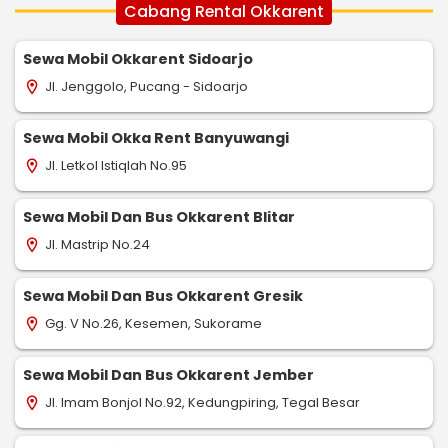
Cabang Rental Okkarent
Sewa Mobil Okkarent Sidoarjo
Jl. Jenggolo, Pucang - Sidoarjo
location_on
Sewa Mobil Okka Rent Banyuwangi
Jl. Letkol Istiqlah No.95
location_on
Sewa Mobil Dan Bus Okkarent Blitar
Jl. Mastrip No.24
location_on
Sewa Mobil Dan Bus Okkarent Gresik
Gg. V No.26, Kesemen, Sukorame
location_on
Sewa Mobil Dan Bus Okkarent Jember
Jl. Imam Bonjol No.92, Kedungpiring, Tegal Besar
location_on