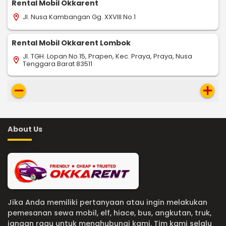
Rental Mobil Okkarent
Jl. Nusa Kambangan Gg. XXVIII No.1
location_on
Rental Mobil Okkarent Lombok
Jl. TGH. Lopan No.15, Prapen, Kec. Praya, Praya, Nusa
location_on
Tenggara Barat 83511
remove
add
About Us
Jika Anda memiliki pertanyaan atau ingin melakukan
pemesanan sewa mobil, elf, hiace, bus, angkutan, truk,
jangan ragu untuk menghubungi kami. Tim kami selalu