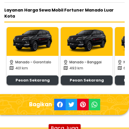
Layanan Harga Sewa Mobil Fortuner Manado Luar
Kota
-
-
pin_drop
pin_drop
pin_drop
Manado
Gorontalo
Manado
Banggai
Ma
401 km
493 km
66
map
map
map
Pesan Sekarang
Pesan Sekarang
Pe
Bagikan
Baca Juga