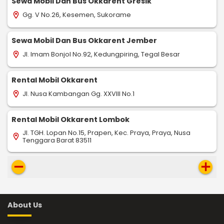
Sewa Mobil Dan Bus Okkarent Gresik
Gg. V No.26, Kesemen, Sukorame
location_on
Sewa Mobil Dan Bus Okkarent Jember
Jl. Imam Bonjol No.92, Kedungpiring, Tegal Besar
location_on
Rental Mobil Okkarent
Jl. Nusa Kambangan Gg. XXVIII No.1
location_on
Rental Mobil Okkarent Lombok
Jl. TGH. Lopan No.15, Prapen, Kec. Praya, Praya, Nusa
location_on
Tenggara Barat 83511
remove
add
About Us