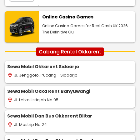
Online Casino Games
Online Casino Games for Real Cash UK 2026:
The Definitive Gu
Cabang Rental Okkarent
Sewa Mobil Okkarent Sidoarjo
Jl. Jenggolo, Pucang - Sidoarjo
location_on
Sewa Mobil Okka Rent Banyuwangi
Jl. Letkol Istiqlah No.95
location_on
Sewa Mobil Dan Bus Okkarent Blitar
Jl. Mastrip No.24
location_on