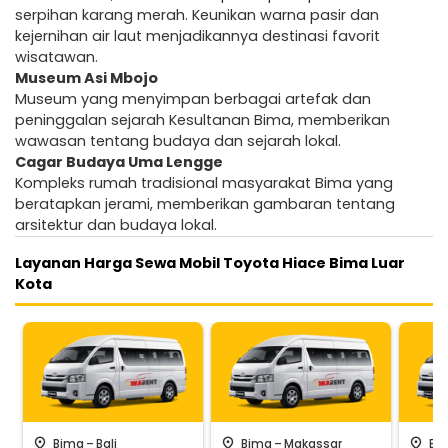
serpihan karang merah. Keunikan warna pasir dan
kejernihan air laut menjadikannya destinasi favorit
wisatawan.
Museum Asi Mbojo
Museum yang menyimpan berbagai artefak dan
peninggalan sejarah Kesultanan Bima, memberikan
wawasan tentang budaya dan sejarah lokal.
Cagar Budaya Uma Lengge
Kompleks rumah tradisional masyarakat Bima yang
beratapkan jerami, memberikan gambaran tentang
arsitektur dan budaya lokal.
Layanan Harga Sewa Mobil Toyota Hiace Bima Luar
Kota
-
-
pin_drop
pin_drop
pin_drop
Bima
Bali
Bima
Makassar
Bi