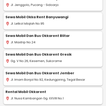
Jl. Jenggolo, Pucang - Sidoarjo
location_on
Sewa Mobil Okka Rent Banyuwangi
Jl. Letkol Istiqlah No.95
location_on
Sewa Mobil Dan Bus Okkarent Blitar
Jl. Mastrip No.24
location_on
Sewa Mobil Dan Bus Okkarent Gresik
Gg. V No.26, Kesemen, Sukorame
location_on
Sewa Mobil Dan Bus Okkarent Jember
Jl. Imam Bonjol No.92, Kedungpiring, Tegal Besar
location_on
Rental Mobil Okkarent
Jl. Nusa Kambangan Gg. XXVIII No.1
location_on