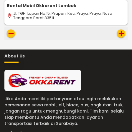
Rental Mobil Okkarent Lombok
Jl. TGH. Lopan No.15, Prapen, Kec. Praya, Praya, Nusa
location_on
Tenggara Barat 83511
remove
add
About Us
Jika Anda memiliki pertanyaan atau ingin melakukan
pemesanan sewa mobil, elf, hiace, bus, angkutan, truk,
jangan ragu untuk menghubungi kami. Tim kami selalu
siap membantu Anda mendapatkan layanan
transportasi terbaik di Surabaya.