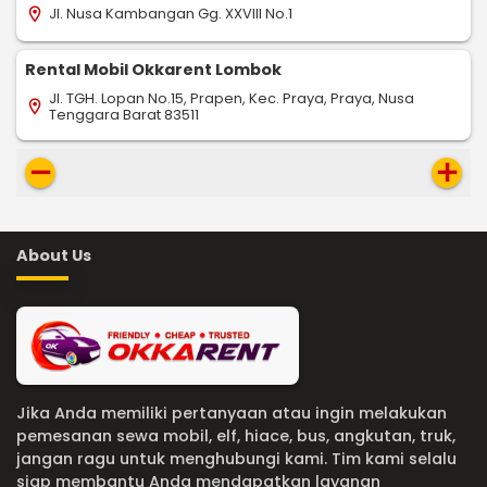
Jl. Nusa Kambangan Gg. XXVIII No.1
location_on
Rental Mobil Okkarent Lombok
Jl. TGH. Lopan No.15, Prapen, Kec. Praya, Praya, Nusa
location_on
Tenggara Barat 83511
remove
add
About Us
Jika Anda memiliki pertanyaan atau ingin melakukan
pemesanan sewa mobil, elf, hiace, bus, angkutan, truk,
jangan ragu untuk menghubungi kami. Tim kami selalu
siap membantu Anda mendapatkan layanan