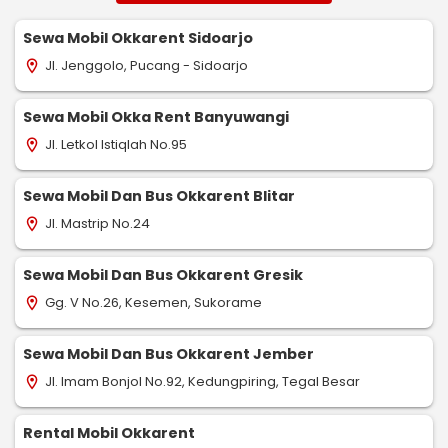
Sewa Mobil Okkarent Sidoarjo
Jl. Jenggolo, Pucang - Sidoarjo
location_on
Sewa Mobil Okka Rent Banyuwangi
Jl. Letkol Istiqlah No.95
location_on
Sewa Mobil Dan Bus Okkarent Blitar
Jl. Mastrip No.24
location_on
Sewa Mobil Dan Bus Okkarent Gresik
Gg. V No.26, Kesemen, Sukorame
location_on
Sewa Mobil Dan Bus Okkarent Jember
Jl. Imam Bonjol No.92, Kedungpiring, Tegal Besar
location_on
Rental Mobil Okkarent