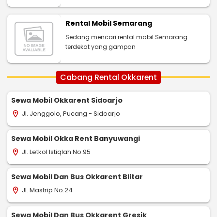
Rental Mobil Semarang
Sedang mencari rental mobil Semarang
terdekat yang gampan
Cabang Rental Okkarent
Sewa Mobil Okkarent Sidoarjo
Jl. Jenggolo, Pucang - Sidoarjo
location_on
Sewa Mobil Okka Rent Banyuwangi
Jl. Letkol Istiqlah No.95
location_on
Sewa Mobil Dan Bus Okkarent Blitar
Jl. Mastrip No.24
location_on
Sewa Mobil Dan Bus Okkarent Gresik