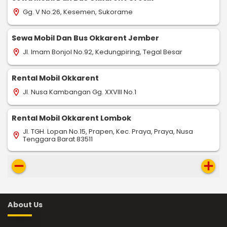
Gg. V No.26, Kesemen, Sukorame
location_on
Sewa Mobil Dan Bus Okkarent Jember
Jl. Imam Bonjol No.92, Kedungpiring, Tegal Besar
location_on
Rental Mobil Okkarent
Jl. Nusa Kambangan Gg. XXVIII No.1
location_on
Rental Mobil Okkarent Lombok
Jl. TGH. Lopan No.15, Prapen, Kec. Praya, Praya, Nusa
location_on
Tenggara Barat 83511
remove
add
About Us