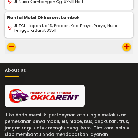
Jl. Nusa Kambangan Gg. XXVIII No.1
location_on
Rental Mobil Okkarent Lombok
Jl. TGH. Lopan No.15, Prapen, Kec. Praya, Praya, Nusa
location_on
Tenggara Barat 83511
remove
add
About Us
Jika Anda memiliki pertanyaan atau ingin melakukan
pemesanan sewa mobil, elf, hiace, bus, angkutan, truk,
jangan ragu untuk menghubungi kami. Tim kami selalu
siap membantu Anda mendapatkan layanan