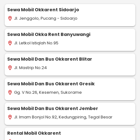
Sewa Mobil Okkarent Sidoarjo
Jl. Jenggolo, Pucang - Sidoarjo
location_on
Sewa Mobil Okka Rent Banyuwangi
Jl. Letkol Istiqlah No.95
location_on
Sewa Mobil Dan Bus Okkarent Blitar
Jl. Mastrip No.24
location_on
Sewa Mobil Dan Bus Okkarent Gresik
Gg. V No.26, Kesemen, Sukorame
location_on
Sewa Mobil Dan Bus Okkarent Jember
Jl. Imam Bonjol No.92, Kedungpiring, Tegal Besar
location_on
Rental Mobil Okkarent