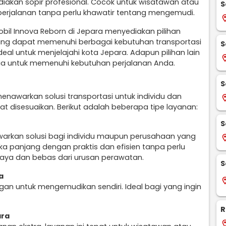
diakan sopir profesional. Cocok untuk wisatawan atau
S
perjalanan tanpa perlu khawatir tentang mengemudi.
locati
bil Innova Reborn di Jepara menyediakan pilihan
ang dapat memenuhi berbagai kebutuhan transportasi
S
eal untuk menjelajahi kota Jepara. Adapun pilihan lain
locati
ia untuk memenuhi kebutuhan perjalanan Anda.
S
enawarkan solusi transportasi untuk individu dan
locati
 disesuaikan. Berikut adalah beberapa tipe layanan:
S
rkan solusi bagi individu maupun perusahaan yang
locati
 panjang dengan praktis dan efisien tanpa perlu
iaya dan bebas dari urusan perawatan.
S
a
locati
an untuk mengemudikan sendiri. Ideal bagi yang ingin
R
ara
locati