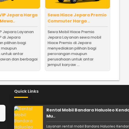
VIP Jepara Harga
Sewa Hiace Jepara Premio
 Mewa..
Commuter Harga ..
IP Jepara Layanan
Sewa Mobil Hiace Premio
P di Jepara
Jepara Layanan sewa mobil
 pilihan bagi
Hiace Premio di Jepara
n maupun
menyediakan pilihan bagi
 untuk antar
perorangan maupun
yawan dan berbagai
perusahaan untuk antar
jemput karyaw ...
Quick Links
Rental Mobil Bandara Haluoleo Kenda
Mu..
Layanan rental mobil Bandara Haluoleo Kendar