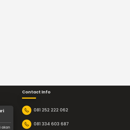
Contact Info
081 252 222 062
ri
081 334 603 687
i akan