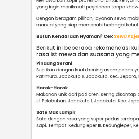
Menawarkan sopir profesional untuk kenyama
yang ingin menikmati perjalanan tanpa khaw
Dengan beragam pilihan, layanan sewa mobil 
manual yang siap memenuhi berbagai kebutu
Butuh Kendaraan Nyaman? Cek
Sewa Paje
Berikut ini beberapa rekomendasi kul
rasa istimewa dan suasana yang me
Pindang Serani
Sup ikan dengan kuah bening asam pedas ya
Patimura, Jobokuto II, Jobokuto, Kec. Jepar
Horok-Horok
Makanan unik dari pati aren, sering disantap
Jl. Pelabuhan, Jobokuto I, Jobokuto, Kec. J
Sate Mak Lampir
Sate dengan rasa yang super pedas.terdapa
sapi. Tempat: Kedungleper III, Kedungleper, 