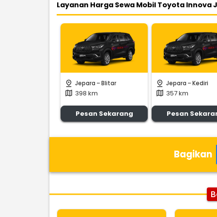
Layanan Harga Sewa Mobil Toyota Innova 
-
-
pin_drop
pin_drop
Jepara
Blitar
Jepara
Kediri
398 km
357 km
map
map
Pesan Sekarang
Pesan Sekara
Bagikan
B