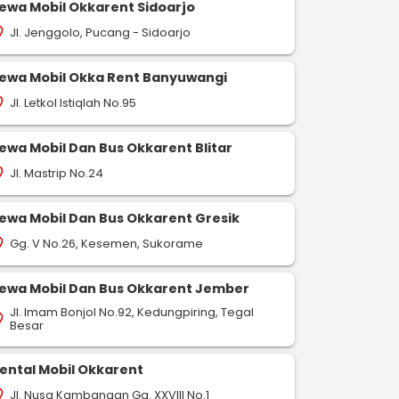
ewa Mobil Okkarent Sidoarjo
Jl. Jenggolo, Pucang - Sidoarjo
on_on
ewa Mobil Okka Rent Banyuwangi
Jl. Letkol Istiqlah No.95
on_on
ewa Mobil Dan Bus Okkarent Blitar
Jl. Mastrip No.24
on_on
ewa Mobil Dan Bus Okkarent Gresik
Gg. V No.26, Kesemen, Sukorame
on_on
ewa Mobil Dan Bus Okkarent Jember
Jl. Imam Bonjol No.92, Kedungpiring, Tegal
on_on
Besar
ental Mobil Okkarent
Jl. Nusa Kambangan Gg. XXVIII No.1
on_on