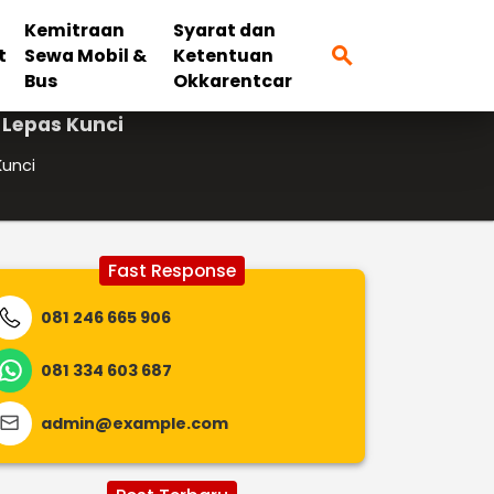
Kemitraan
Syarat dan
search
t
Sewa Mobil &
Ketentuan
Bus
Okkarentcar
 Lepas Kunci
Kunci
Fast Response
081 246 665 906
081 334 603 687
admin@example.com