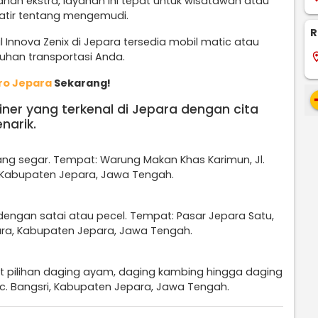
nan ekstra, layanan ini tepat untuk wisatawan atau
atir tentang mengemudi.
R
Innova Zenix di Jepara tersedia mobil matic atau
han transportasi Anda.
locati
ro Jepara
Sekarang!
re
iner yang terkenal di Jepara dengan cita
narik.
ng segar. Tempat: Warung Makan Khas Karimun, Jl.
a, Kabupaten Jepara, Jawa Tengah.
 dengan satai atau pecel. Tempat: Pasar Jepara Satu,
epara, Kabupaten Jepara, Jawa Tengah.
t pilihan daging ayam, daging kambing hingga daging
Kec. Bangsri, Kabupaten Jepara, Jawa Tengah.