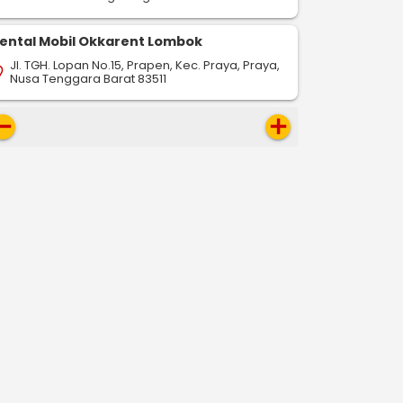
ental Mobil Okkarent Lombok
Jl. TGH. Lopan No.15, Prapen, Kec. Praya, Praya,
on_on
Nusa Tenggara Barat 83511
move
add