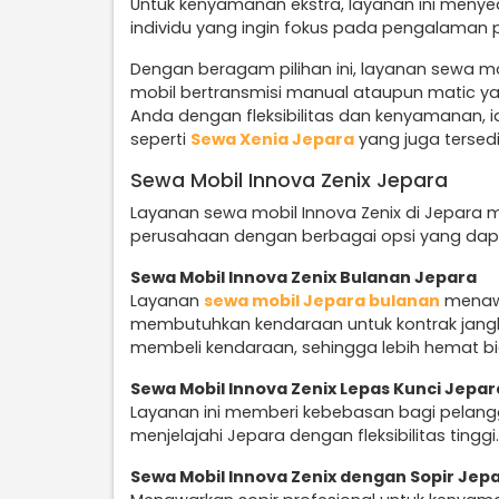
Untuk kenyamanan ekstra, layanan ini menye
individu yang ingin fokus pada pengalaman 
Dengan beragam pilihan ini, layanan sewa mo
mobil bertransmisi manual ataupun matic y
Anda dengan fleksibilitas dan kenyamanan, id
seperti
Sewa Xenia Jepara
yang juga tersed
Sewa Mobil Innova Zenix Jepara
Layanan sewa mobil Innova Zenix di Jepara m
perusahaan dengan berbagai opsi yang dapat
Sewa Mobil Innova Zenix Bulanan Jepara
Layanan
sewa mobil Jepara bulanan
menawa
membutuhkan kendaraan untuk kontrak jangka
membeli kendaraan, sehingga lebih hemat b
Sewa Mobil Innova Zenix Lepas Kunci Jepar
Layanan ini memberi kebebasan bagi pelangg
menjelajahi Jepara dengan fleksibilitas tinggi.
Sewa Mobil Innova Zenix dengan Sopir Jep