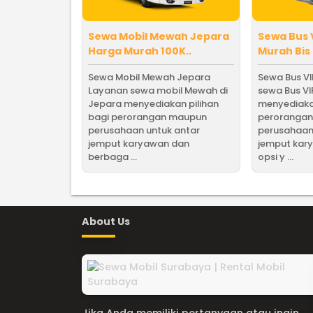
Sewa Mobil Mewah Jepara
Sewa Bus 
Harga Murah 100K..
Murah Bis
Sewa Mobil Mewah Jepara
Sewa Bus V
Layanan sewa mobil Mewah di
sewa Bus VI
Jepara menyediakan pilihan
menyediakan
bagi perorangan maupun
peroranga
perusahaan untuk antar
perusahaan
jemput karyawan dan
jemput kar
berbaga ...
opsi y ...
About Us
Jika Anda memiliki pertanyaan atau ingin