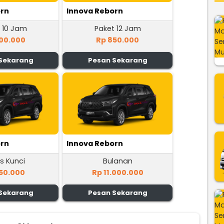
orn
Innova Reborn
 10 Jam
Paket 12 Jam
00.000
Rp 850.000
Sekarang
Pesan Sekarang
orn
Innova Reborn
s Kunci
Bulanan
50.000
Rp 11.000.000
Sekarang
Pesan Sekarang