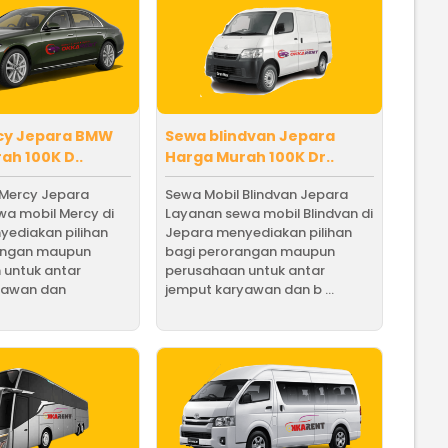
cy Jepara BMW
Sewa blindvan Jepara
ah 100K D..
Harga Murah 100K Dr..
 Mercy Jepara
Sewa Mobil Blindvan Jepara
a mobil Mercy di
Layanan sewa mobil Blindvan di
yediakan pilihan
Jepara menyediakan pilihan
angan maupun
bagi perorangan maupun
 untuk antar
perusahaan untuk antar
yawan dan
jemput karyawan dan b ...