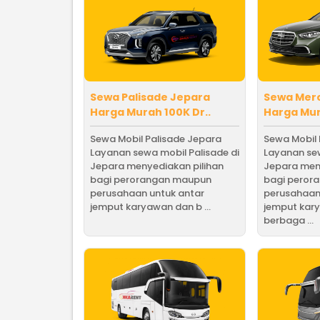
Sewa Palisade Jepara
Sewa Mer
Harga Murah 100K Dr..
Harga Mur
Sewa Mobil Palisade Jepara
Sewa Mobil
Layanan sewa mobil Palisade di
Layanan sew
Jepara menyediakan pilihan
Jepara men
bagi perorangan maupun
bagi peror
perusahaan untuk antar
perusahaan
jemput karyawan dan b ...
jemput kar
berbaga ...