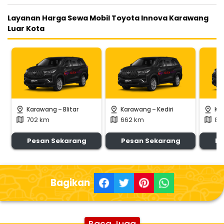
Layanan Harga Sewa Mobil Toyota Innova Karawang
Luar Kota
-
-
pin_drop
pin_drop
pin_drop
Karawang
Blitar
Karawang
Kediri
Ka
702 km
662 km
80
map
map
map
Pesan Sekarang
Pesan Sekarang
Pe
Bagikan
Baca Juga