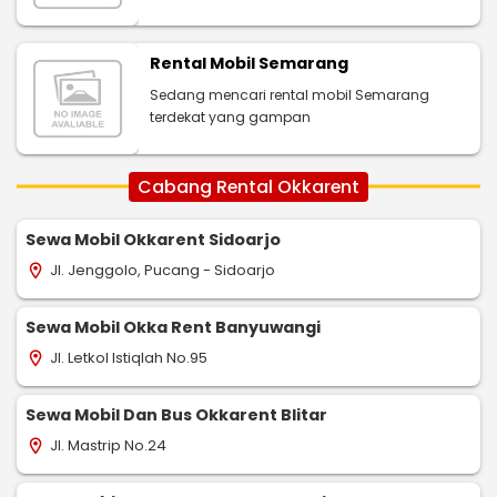
Rental Mobil Semarang
Sedang mencari rental mobil Semarang
terdekat yang gampan
Cabang Rental Okkarent
Sewa Mobil Okkarent Sidoarjo
Jl. Jenggolo, Pucang - Sidoarjo
location_on
Sewa Mobil Okka Rent Banyuwangi
Jl. Letkol Istiqlah No.95
location_on
Sewa Mobil Dan Bus Okkarent Blitar
Jl. Mastrip No.24
location_on