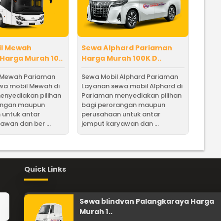
il Mewah
Sewa Alphard Pariaman
Harga Murah 10..
Harga Murah 100K D..
 Mewah Pariaman
Sewa Mobil Alphard Pariaman
wa mobil Mewah di
Layanan sewa mobil Alphard di
enyediakan pilihan
Pariaman menyediakan pilihan
angan maupun
bagi perorangan maupun
 untuk antar
perusahaan untuk antar
awan dan ber ...
jemput karyawan dan ...
Quick Links
Sewa blindvan Palangkaraya Harga
Murah 1..