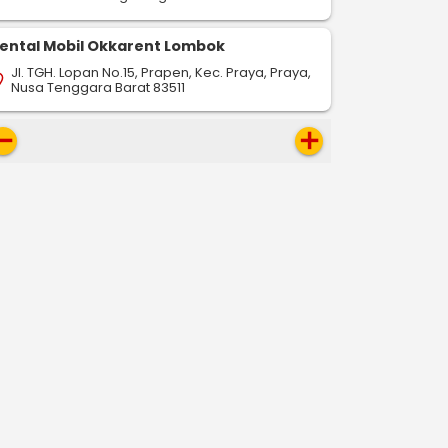
ental Mobil Okkarent Lombok
Jl. TGH. Lopan No.15, Prapen, Kec. Praya, Praya,
on_on
Nusa Tenggara Barat 83511
move
add
-
-
drop
pin_drop
pin_drop
Pariaman
Medan
Pariaman
Jambi
Pariaman
721 km
566 km
467 km
ap
map
map
Pesan Sekarang
Pesan Sekarang
Pesan S