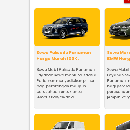
Sewa Palisade Pariaman
Sewa Mer
Harga Murah 100K ..
BMW Harga
Sewa Mobil Palisade Pariaman
Sewa Mobil
Layanan sewa mobil Palisade di
Layanan sew
Pariaman menyediakan pilihan
Pariaman m
bagi perorangan maupun
bagi peror
perusahaan untuk antar
perusahaan
jemput karyawan d ...
jemput kary