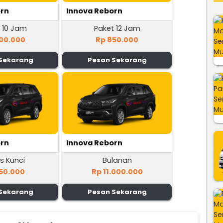
orn
Innova Reborn
 10 Jam
Paket 12 Jam
00.000
Rp 850.000
Sekarang
Pesan Sekarang
orn
Innova Reborn
s Kunci
Bulanan
50.000
Rp 11.000.000
Sekarang
Pesan Sekarang