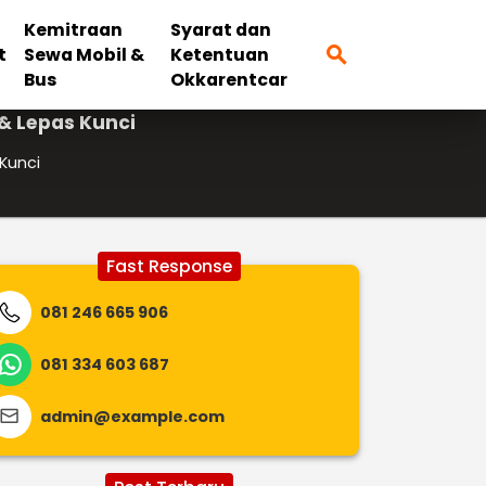
Kemitraan
Syarat dan
search
t
Sewa Mobil &
Ketentuan
Bus
Okkarentcar
& Lepas Kunci
Kunci
Fast Response
081 246 665 906
081 334 603 687
admin@example.com