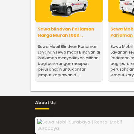
Sewa blindvan Pariaman
Sewa Mob
Harga Murah 100K ..
Pariaman 
Sewa Mobil Blindvan Pariaman
Sewa Mobil
Layanan sewa mobil Blindvan di
Layanan se
Pariaman menyediakan pilihan
Pariaman m
bagi perorangan maupun
bagi peror
perusahaan untuk antar
perusahaan
jemput karyawan d ...
jemput kary
About Us