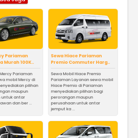
cy Pariaman
Sewa Hiace Pariaman
 Murah 100K..
Premio Commuter Harg..
 Mercy Pariaman
Sewa Mobil Hiace Premio
a mobil Mercy di
Pariaman Layanan sewa mobil
enyediakan pilihan
Hiace Premio di Pariaman
angan maupun
menyediakan pilihan bagi
 untuk antar
perorangan maupun
awan dan ber ...
perusahaan untuk antar
jemput ka ...