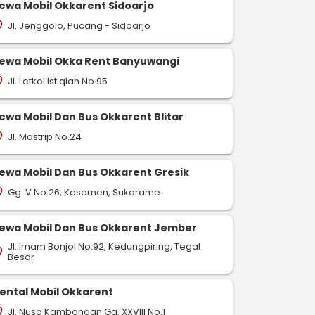
ewa Mobil Okkarent Sidoarjo
Jl. Jenggolo, Pucang - Sidoarjo
on_on
ewa Mobil Okka Rent Banyuwangi
Jl. Letkol Istiqlah No.95
on_on
ewa Mobil Dan Bus Okkarent Blitar
Jl. Mastrip No.24
on_on
ewa Mobil Dan Bus Okkarent Gresik
Gg. V No.26, Kesemen, Sukorame
on_on
ewa Mobil Dan Bus Okkarent Jember
Jl. Imam Bonjol No.92, Kedungpiring, Tegal
on_on
Besar
ental Mobil Okkarent
Jl. Nusa Kambangan Gg. XXVIII No.1
on_on