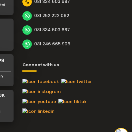
081 334 603 687
tal
081 252 222 062
081 334 603 687
081 246 665 906
ng
Connect with us
an
0K
l