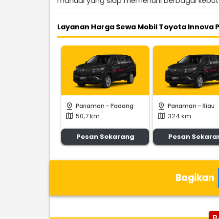
manual yang siap memenuhi berbagai kebutu
Layanan Harga Sewa Mobil Toyota Innova 
-
-
pin_drop
pin_drop
Pariaman
Padang
Pariaman
Riau
50,7 km
324 km
map
map
Pesan Sekarang
Pesan Sekara
Bagikan
B