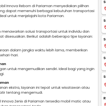
S
bil Innova Reborn di Pariaman menyediakan pilihan
locati
ang dapat memenuhi berbagai kebutuhan transportasi
deal untuk menjelajahi kota Pariaman.
S
locati
 menawarkan solusi transportasi untuk individu dan
 disesuaikan. Berikut adalah beberapa tipe layanan:
S
locati
daraan dalam jangka waktu lebih lama, memberikan
ehari-hari.
S
aman
locati
an untuk mengemudikan sendiri. Ideal bagi yang ingin
gi.
S
iaman
locati
nan ekstra, layanan ini tepat untuk wisatawan atau
atir tentang mengemudi.
R
Innova Zenix di Pariaman tersedia mobil matic atau
locati