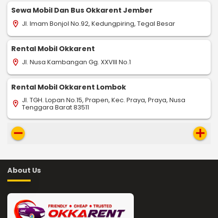
Sewa Mobil Dan Bus Okkarent Jember
Jl. Imam Bonjol No.92, Kedungpiring, Tegal Besar
location_on
Rental Mobil Okkarent
Jl. Nusa Kambangan Gg. XXVIII No.1
location_on
Rental Mobil Okkarent Lombok
Jl. TGH. Lopan No.15, Prapen, Kec. Praya, Praya, Nusa
location_on
Tenggara Barat 83511
remove
add
About Us