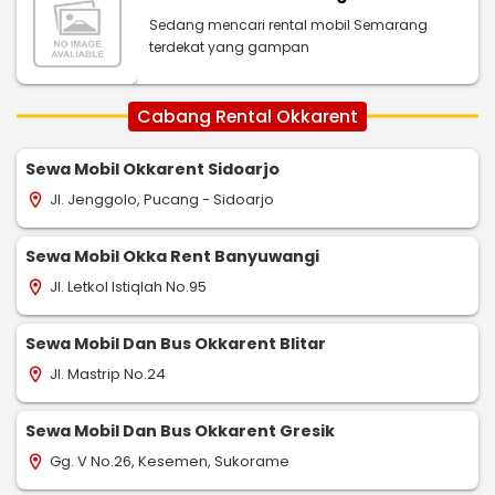
Sedang mencari rental mobil Semarang
terdekat yang gampan
Cabang Rental Okkarent
Sewa Mobil Okkarent Sidoarjo
Jl. Jenggolo, Pucang - Sidoarjo
location_on
Sewa Mobil Okka Rent Banyuwangi
Jl. Letkol Istiqlah No.95
location_on
Sewa Mobil Dan Bus Okkarent Blitar
Jl. Mastrip No.24
location_on
Sewa Mobil Dan Bus Okkarent Gresik
Gg. V No.26, Kesemen, Sukorame
location_on