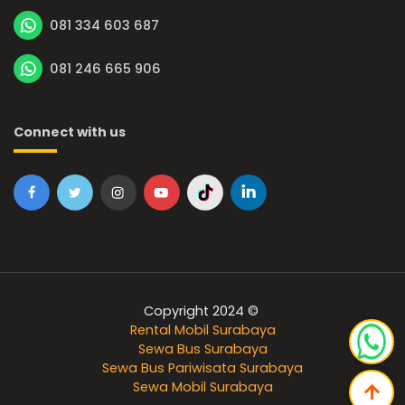
081 334 603 687
081 246 665 906
Connect with us
Copyright 2024 ©
Rental Mobil Surabaya
Sewa Bus Surabaya
Sewa Bus Pariwisata Surabaya
Sewa Mobil Surabaya
arrow_upward