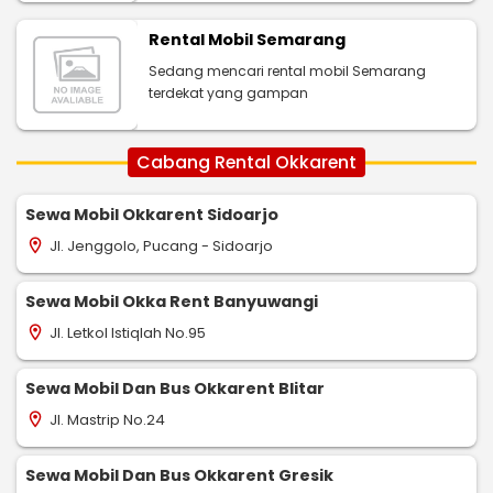
Rental Mobil Semarang
Sedang mencari rental mobil Semarang
terdekat yang gampan
Cabang Rental Okkarent
Sewa Mobil Okkarent Sidoarjo
Jl. Jenggolo, Pucang - Sidoarjo
location_on
Sewa Mobil Okka Rent Banyuwangi
Jl. Letkol Istiqlah No.95
location_on
Sewa Mobil Dan Bus Okkarent Blitar
Jl. Mastrip No.24
location_on
Sewa Mobil Dan Bus Okkarent Gresik