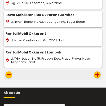
Gg. V No.26, Kesemen, Sukorame
location_on
Sewa Mobil Dan Bus Okkarent Jember
Jl. Imam Bonjol No.92, Kedungpiring, Tegal Besar
location_on
Rental Mobil Okkarent
Jl. Nusa Kambangan Gg. XXVIII No.1
location_on
Rental Mobil Okkarent Lombok
Jl. TGH. Lopan No.15, Prapen, Kec. Praya, Praya, Nusa
location_on
Tenggara Barat 83511
remove
add
About Us