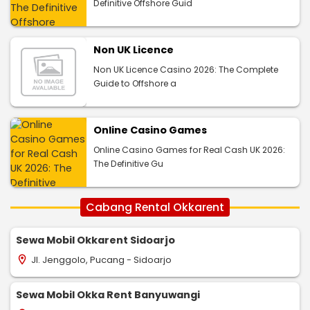
Definitive Offshore Guid
Non UK Licence
Non UK Licence Casino 2026: The Complete
Guide to Offshore a
Online Casino Games
Online Casino Games for Real Cash UK 2026:
The Definitive Gu
Cabang Rental Okkarent
Sewa Mobil Okkarent Sidoarjo
Jl. Jenggolo, Pucang - Sidoarjo
location_on
Sewa Mobil Okka Rent Banyuwangi