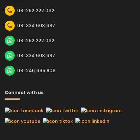
081 252 222 062
081 334 603 687
081 252 222 062
081 334 603 687
081 246 665 906
Connect with us