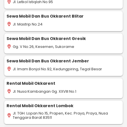
Jl. Letkol Istiqlah No.95
location_on
Sewa Mobil Dan Bus Okkarent Blitar
Jl. Mastrip No.24
location_on
Sewa Mobil Dan Bus Okkarent Gresik
Gg. V No.26, Kesemen, Sukorame
location_on
Sewa Mobil Dan Bus Okkarent Jember
Jl. Imam Bonjol No.92, Kedungpiring, Tegal Besar
location_on
Rental Mobil Okkarent
Jl. Nusa Kambangan Gg. XXVIII No.1
location_on
Rental Mobil Okkarent Lombok
Jl. TGH. Lopan No.15, Prapen, Kec. Praya, Praya, Nusa
location_on
Tenggara Barat 83511