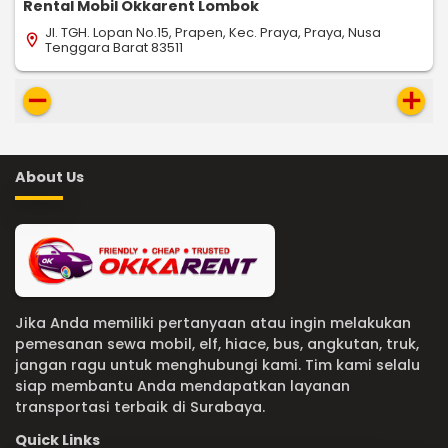
Rental Mobil Okkarent Lombok
Jl. TGH. Lopan No.15, Prapen, Kec. Praya, Praya, Nusa
location_on
Tenggara Barat 83511
remove
add
About Us
Jika Anda memiliki pertanyaan atau ingin melakukan
pemesanan sewa mobil, elf, hiace, bus, angkutan, truk,
jangan ragu untuk menghubungi kami. Tim kami selalu
siap membantu Anda mendapatkan layanan
transportasi terbaik di Surabaya.
Quick Links