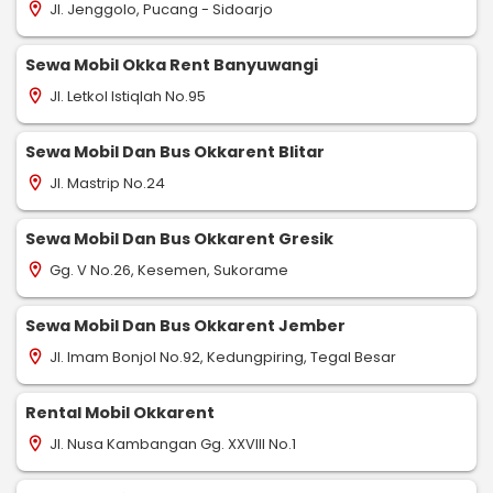
Jl. Jenggolo, Pucang - Sidoarjo
location_on
Sewa Mobil Okka Rent Banyuwangi
Jl. Letkol Istiqlah No.95
location_on
Sewa Mobil Dan Bus Okkarent Blitar
Jl. Mastrip No.24
location_on
Sewa Mobil Dan Bus Okkarent Gresik
Gg. V No.26, Kesemen, Sukorame
location_on
Sewa Mobil Dan Bus Okkarent Jember
Jl. Imam Bonjol No.92, Kedungpiring, Tegal Besar
location_on
Rental Mobil Okkarent
Jl. Nusa Kambangan Gg. XXVIII No.1
location_on