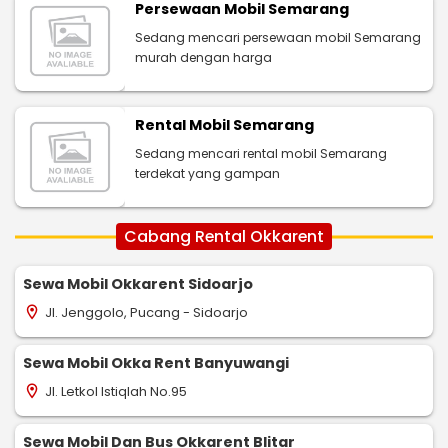
Persewaan Mobil Semarang
Sedang mencari persewaan mobil Semarang
murah dengan harga
Rental Mobil Semarang
Sedang mencari rental mobil Semarang
terdekat yang gampan
Cabang Rental Okkarent
Sewa Mobil Okkarent Sidoarjo
Jl. Jenggolo, Pucang - Sidoarjo
location_on
Sewa Mobil Okka Rent Banyuwangi
Jl. Letkol Istiqlah No.95
location_on
Sewa Mobil Dan Bus Okkarent Blitar