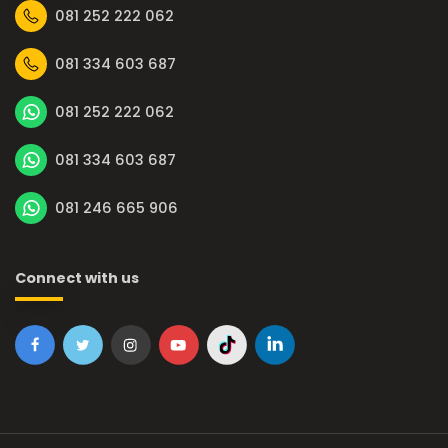
081 252 222 062
081 334 603 687
081 252 222 062
081 334 603 687
081 246 665 906
Connect with us