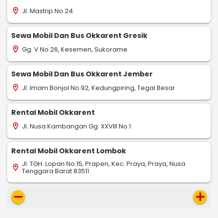
Jl. Mastrip No.24
location_on
Sewa Mobil Dan Bus Okkarent Gresik
Gg. V No.26, Kesemen, Sukorame
location_on
Sewa Mobil Dan Bus Okkarent Jember
Jl. Imam Bonjol No.92, Kedungpiring, Tegal Besar
location_on
Rental Mobil Okkarent
Jl. Nusa Kambangan Gg. XXVIII No.1
location_on
Rental Mobil Okkarent Lombok
Jl. TGH. Lopan No.15, Prapen, Kec. Praya, Praya, Nusa
location_on
Tenggara Barat 83511
remove
add