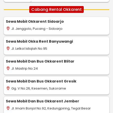
Cabang Rental Okkarent
Sewa Mobil Okkarent Sidoarjo
Jl. Jenggolo, Pucang - Sidoarjo
location_on
Sewa Mobil Okka Rent Banyuwangi
Jl. Letkol Istiqlah No.95
location_on
Sewa Mobil Dan Bus Okkarent Blitar
Jl. Mastrip No.24
location_on
Sewa Mobil Dan Bus Okkarent Gresik
Gg. V No.26, Kesemen, Sukorame
location_on
Sewa Mobil Dan Bus Okkarent Jember
Jl. Imam Bonjol No.92, Kedungpiring, Tegal Besar
location_on