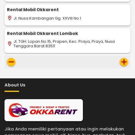
Rental Mobil Okkarent
Jl. Nusa Kambangan Gg. XXVIII No.1
location_on
Rental Mobil Okkarent Lombok
Jl. TGH. Lopan No.15, Prapen, Kec. Praya, Praya, Nusa
location_on
Tenggara Barat 83511
remove
add
About Us
Jika Anda memiliki pertanyaan atau ingin melakukan