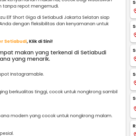
S
an tanpa repot mengemudi.
locati
u Elf Short Giga di Setiabudi Jakarta Selatan siap
Anda dengan fleksibilitas dan kenyamanan untuk
S
locati
r Setiabudi
, Klik di Sini!
S
empat makan yang terkenal di Setiabudi
ana yang menarik.
locati
pot Instagramable.
S
locati
ing berkualitas tinggi, cocok untuk nongkrong sambil
S
locati
sana modern yang cocok untuk nongkrong malam.
R
esial.
locati