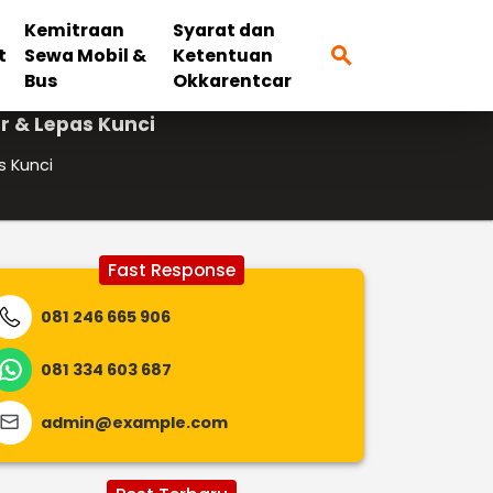
Kemitraan
Syarat dan
search
t
Sewa Mobil &
Ketentuan
Bus
Okkarentcar
er & Lepas Kunci
s Kunci
Fast Response
081 246 665 906
081 334 603 687
admin@example.com