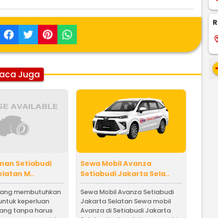
R
locati
re
aca Juga
nan Setiabudi
Sewa Mobil Avanza
latan M..
Setiabudi Jakarta Sela..
yang membutuhkan
Sewa Mobil Avanza Setiabudi
untuk keperluan
Jakarta Selatan Sewa mobil
jang tanpa harus
Avanza di Setiabudi Jakarta