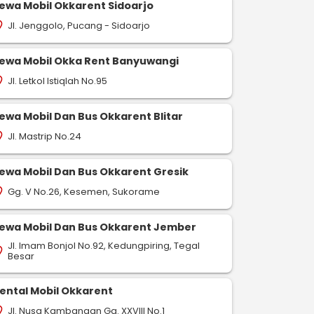
ewa Mobil Okkarent Sidoarjo
Jl. Jenggolo, Pucang - Sidoarjo
on_on
ewa Mobil Okka Rent Banyuwangi
Jl. Letkol Istiqlah No.95
on_on
ewa Mobil Dan Bus Okkarent Blitar
Jl. Mastrip No.24
on_on
ewa Mobil Dan Bus Okkarent Gresik
Gg. V No.26, Kesemen, Sukorame
on_on
ewa Mobil Dan Bus Okkarent Jember
Jl. Imam Bonjol No.92, Kedungpiring, Tegal
on_on
Besar
ental Mobil Okkarent
Jl. Nusa Kambangan Gg. XXVIII No.1
on_on