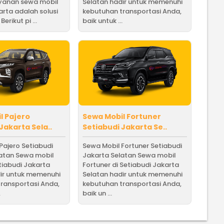
ayanan sewa mobil
Selatan hadir untuk memenuhi
arta adalah solusi
kebutuhan transportasi Anda,
erikut pi ...
baik untuk ...
l Pajero
Sewa Mobil Fortuner
Jakarta Sela..
Setiabudi Jakarta Se..
Pajero Setiabudi
Sewa Mobil Fortuner Setiabudi
latan Sewa mobil
Jakarta Selatan Sewa mobil
etiabudi Jakarta
Fortuner di Setiabudi Jakarta
ir untuk memenuhi
Selatan hadir untuk memenuhi
ransportasi Anda,
kebutuhan transportasi Anda,
.
baik un ...