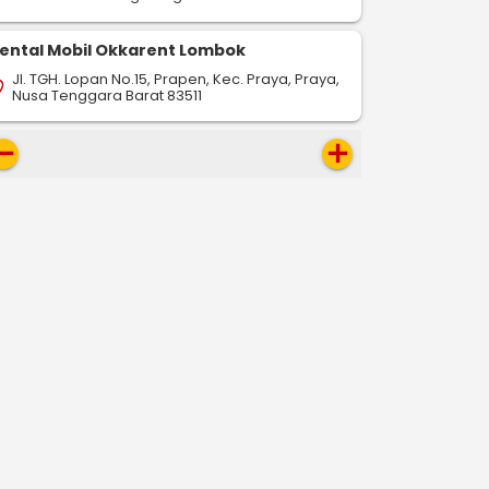
ental Mobil Okkarent Lombok
Jl. TGH. Lopan No.15, Prapen, Kec. Praya, Praya,
on_on
Nusa Tenggara Barat 83511
move
add