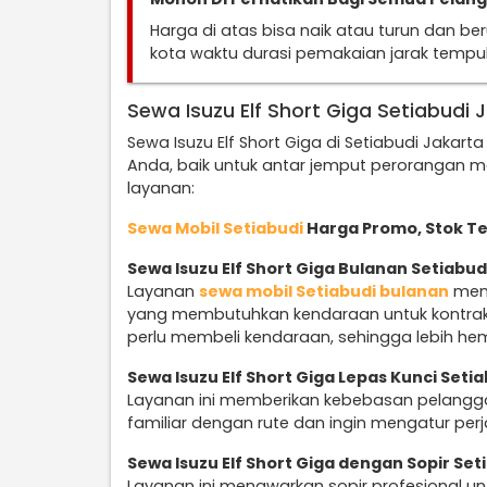
Harga di atas bisa naik atau turun dan b
kota waktu durasi pemakaian jarak temp
Sewa Isuzu Elf Short Giga Setiabudi 
Sewa Isuzu Elf Short Giga di Setiabudi Jakar
Anda, baik untuk antar jemput perorangan m
layanan:
Sewa Mobil Setiabudi
Harga Promo, Stok Te
Sewa Isuzu Elf Short Giga Bulanan Setiabud
Layanan
sewa mobil Setiabudi bulanan
mena
yang membutuhkan kendaraan untuk kontrak 
perlu membeli kendaraan, sehingga lebih he
Sewa Isuzu Elf Short Giga Lepas Kunci Seti
Layanan ini memberikan kebebasan pelangga
familiar dengan rute dan ingin mengatur perja
Sewa Isuzu Elf Short Giga dengan Sopir Set
Layanan ini menawarkan sopir profesional 