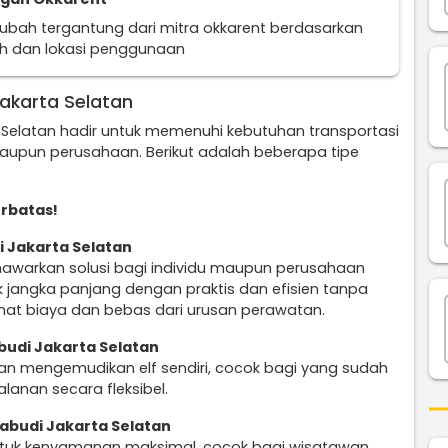
erubah tergantung dari mitra okkarent berdasarkan
uh dan lokasi penggunaan
Jakarta Selatan
ta Selatan hadir untuk memenuhi kebutuhan transportasi
aupun perusahaan. Berikut adalah beberapa tipe
rbatas!
i Jakarta Selatan
warkan solusi bagi individu maupun perusahaan
jangka panjang dengan praktis dan efisien tanpa
mat biaya dan bebas dari urusan perawatan.
abudi Jakarta Selatan
n mengemudikan elf sendiri, cocok bagi yang sudah
lanan secara fleksibel.
iabudi Jakarta Selatan
untuk kenyamanan maksimal, cocok bagi wisatawan