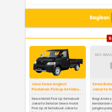
Bagikan
B
Jasa Sewa Angkut
Sewa Bula
Pindahan Pickup Setiabu..
Jakarta Se
Sewa Mobil Pick Up Setiabudi
Bagi Anda 
Jakarta Selatan Sewa mobil
kendaraan 
Pick Up di Setiabudi Jakarta
jangka pan