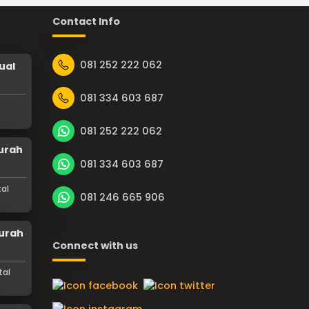
Contact Info
081 252 222 062
ual
081 334 603 687
081 252 222 062
urah
081 334 603 687
al
081 246 665 906
urah
Connect with us
tal