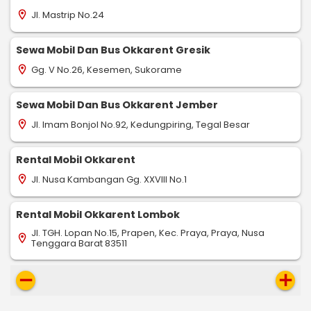
Jl. Mastrip No.24
location_on
Sewa Mobil Dan Bus Okkarent Gresik
Gg. V No.26, Kesemen, Sukorame
location_on
Sewa Mobil Dan Bus Okkarent Jember
Jl. Imam Bonjol No.92, Kedungpiring, Tegal Besar
location_on
Rental Mobil Okkarent
Jl. Nusa Kambangan Gg. XXVIII No.1
location_on
Rental Mobil Okkarent Lombok
Jl. TGH. Lopan No.15, Prapen, Kec. Praya, Praya, Nusa
location_on
Tenggara Barat 83511
remove
add