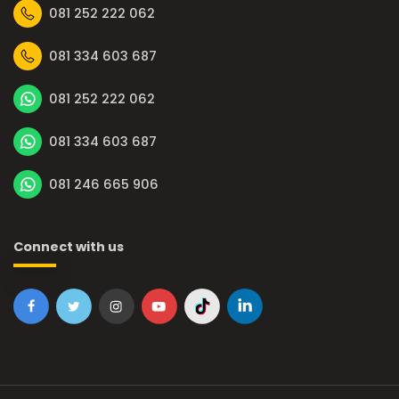
081 252 222 062
081 334 603 687
081 252 222 062
081 334 603 687
081 246 665 906
Connect with us