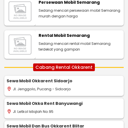
Persewaan Mobil Semarang
Sedang mencari persewaan mobil Semarang
murah dengan harga
Rental Mobil Semarang
Sedang mencari rental mobil Semarang
terdekat yang gampan
Cabang Rental Okkarent
Sewa Mobil Okkarent Sidoarjo
Jl. Jenggolo, Pucang - Sidoarjo
location_on
Sewa Mobil Okka Rent Banyuwangi
Jl. Letkol Istiqlah No.95
location_on
Sewa Mobil Dan Bus Okkarent Blitar