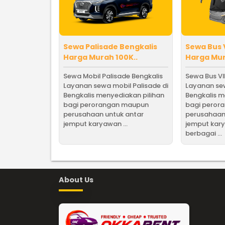
Sewa Palisade Bengkalis
Sewa Bus 
Harga Murah 100K..
Harga Mur
Sewa Mobil Palisade Bengkalis
Sewa Bus VI
Layanan sewa mobil Palisade di
Layanan sew
Bengkalis menyediakan pilihan
Bengkalis m
bagi perorangan maupun
bagi peror
perusahaan untuk antar
perusahaan
jemput karyawan ...
jemput kar
berbagai ...
About Us