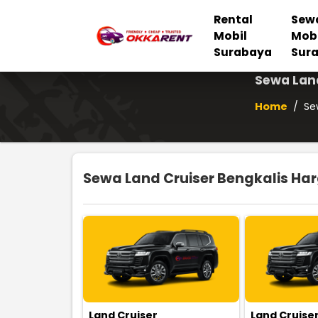
Rental
Sew
Mobil
Mob
Surabaya
Sur
Sewa Land
Home
/
Se
Sewa Land Cruiser Bengkalis Har
Land Cruiser
Land Cruise