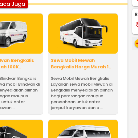
aca Juga
R
locati
re
dvan Bengkalis
Sewa Mobil Mewah
ah 100K..
Bengkalis Harga Murah 1..
Blindvan Bengkalis
Sewa Mobil Mewah Bengkalis
a mobil Blindvan di
Layanan sewa mobil Mewah di
enyediakan pilihan
Bengkalis menyediakan pilihan
angan maupun
bagi perorangan maupun
 untuk antar
perusahaan untuk antar
awan ...
jemput karyawan dan b ...