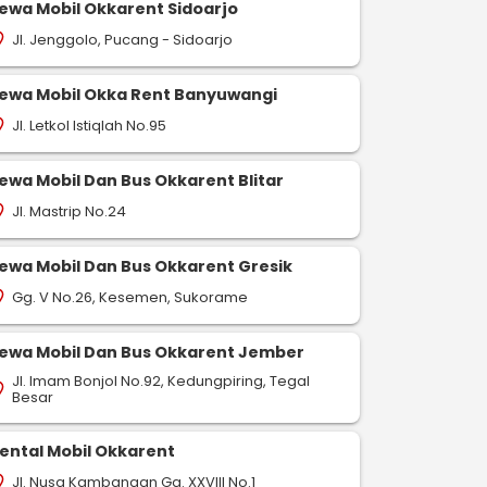
ewa Mobil Okkarent Sidoarjo
Jl. Jenggolo, Pucang - Sidoarjo
on_on
ewa Mobil Okka Rent Banyuwangi
Jl. Letkol Istiqlah No.95
on_on
ewa Mobil Dan Bus Okkarent Blitar
Jl. Mastrip No.24
on_on
-
-
drop
pin_drop
pin_drop
Bengkalis
Jambi
Bengkalis
Binjai
Bengkalis
ewa Mobil Dan Bus Okkarent Gresik
554 km
668 km
411 km
ap
map
map
Gg. V No.26, Kesemen, Sukorame
on_on
Pesan Sekarang
Pesan Sekarang
Pesan S
ewa Mobil Dan Bus Okkarent Jember
Jl. Imam Bonjol No.92, Kedungpiring, Tegal
on_on
Besar
ental Mobil Okkarent
Jl. Nusa Kambangan Gg. XXVIII No.1
on_on