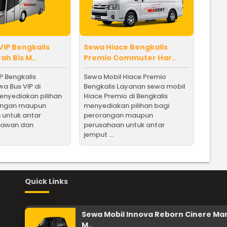
VIP Bengkalis
Sewa Hiace Bengkalis
ah Bis M..
Premio Commuter Har..
P Bengkalis
Sewa Mobil Hiace Premio
a Bus VIP di
Bengkalis Layanan sewa mobil
enyediakan pilihan
Hiace Premio di Bengkalis
angan maupun
menyediakan pilihan bagi
 untuk antar
perorangan maupun
yawan dan
perusahaan untuk antar
jemput ...
Quick Links
Sewa Mobil Innova Reborn Cinere Ma
M..