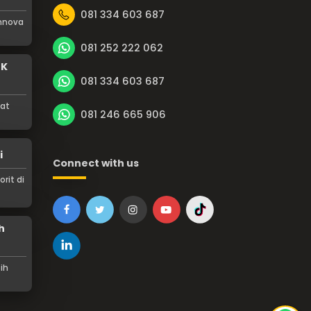
081 334 603 687
Innova
081 252 222 062
0K
081 334 603 687
mat
081 246 665 906
i
Connect with us
rit di
h
ih