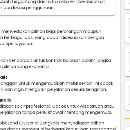
erubah tergantung dari mitra okkarent berdasarkan
uh dan lokasi penggunaan
is menyediakan pilihan bagi perorangan maupun
n berbagai opsi yang dapat disesuaikan dengan
a tipe layanan:
ukan kendaraan untuk kontrak bulanan dalam jangka
 pilihan yang ekonomis.
alis
anggan untuk mengemudikan mobil sendiri. Ini cocok
n dan ingin mengatur perjalanan sesuai keinginan.
kalis
diakan sopir profesional. Cocok untuk wisatawan atau
perjalanan tanpa perlu khawatir tentang mengemudi.
il Land Cruiser di Bengkalis menyediakan pilihan
ang dapat memenuhi berbagai kebutuhan transportasi