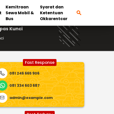
Kemitraan
Syarat dan
search
t
Sewa Mobil &
Ketentuan
Bus
Okkarentcar
epas Kunci
nci
Fast Response
081 246 665 906
081 334 603 687
admin@example.com