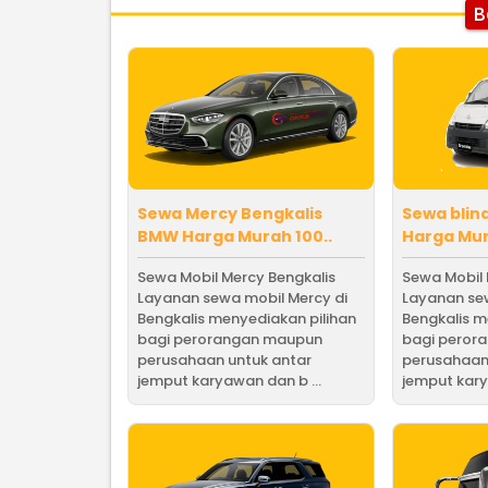
B
Sewa Mercy Bengkalis
Sewa blin
BMW Harga Murah 100..
Harga Mur
Sewa Mobil Mercy Bengkalis
Sewa Mobil 
Layanan sewa mobil Mercy di
Layanan sew
Bengkalis menyediakan pilihan
Bengkalis m
bagi perorangan maupun
bagi peror
perusahaan untuk antar
perusahaan
jemput karyawan dan b ...
jemput kary