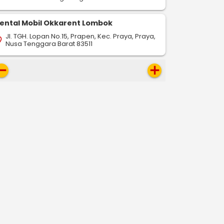
ental Mobil Okkarent Lombok
Jl. TGH. Lopan No.15, Prapen, Kec. Praya, Praya,
on_on
Nusa Tenggara Barat 83511
move
add