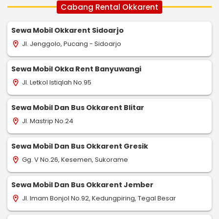
Cabang Rental Okkarent
Sewa Mobil Okkarent Sidoarjo
Jl. Jenggolo, Pucang - Sidoarjo
location_on
Sewa Mobil Okka Rent Banyuwangi
Jl. Letkol Istiqlah No.95
location_on
Sewa Mobil Dan Bus Okkarent Blitar
Jl. Mastrip No.24
location_on
Sewa Mobil Dan Bus Okkarent Gresik
Gg. V No.26, Kesemen, Sukorame
location_on
Sewa Mobil Dan Bus Okkarent Jember
Jl. Imam Bonjol No.92, Kedungpiring, Tegal Besar
location_on