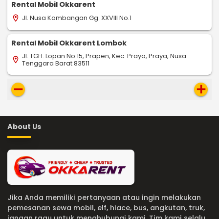
Rental Mobil Okkarent
Jl. Nusa Kambangan Gg. XXVIII No.1
location_on
Rental Mobil Okkarent Lombok
Jl. TGH. Lopan No.15, Prapen, Kec. Praya, Praya, Nusa
location_on
Tenggara Barat 83511
remove
add
About Us
Jika Anda memiliki pertanyaan atau ingin melakukan
pemesanan sewa mobil, elf, hiace, bus, angkutan, truk,
jangan ragu untuk menghubungi kami. Tim kami selalu