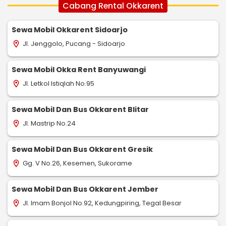
Cabang Rental Okkarent
Sewa Mobil Okkarent Sidoarjo
Jl. Jenggolo, Pucang - Sidoarjo
location_on
Sewa Mobil Okka Rent Banyuwangi
Jl. Letkol Istiqlah No.95
location_on
Sewa Mobil Dan Bus Okkarent Blitar
Jl. Mastrip No.24
location_on
Sewa Mobil Dan Bus Okkarent Gresik
Gg. V No.26, Kesemen, Sukorame
location_on
Sewa Mobil Dan Bus Okkarent Jember
Jl. Imam Bonjol No.92, Kedungpiring, Tegal Besar
location_on