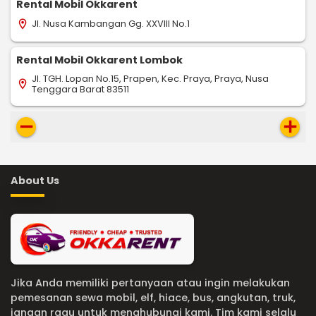
Rental Mobil Okkarent
Jl. Nusa Kambangan Gg. XXVIII No.1
location_on
Rental Mobil Okkarent Lombok
Jl. TGH. Lopan No.15, Prapen, Kec. Praya, Praya, Nusa
location_on
Tenggara Barat 83511
remove
add
About Us
Jika Anda memiliki pertanyaan atau ingin melakukan
pemesanan sewa mobil, elf, hiace, bus, angkutan, truk,
jangan ragu untuk menghubungi kami. Tim kami selalu