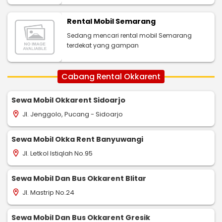
Rental Mobil Semarang
Sedang mencari rental mobil Semarang
terdekat yang gampan
Cabang Rental Okkarent
Sewa Mobil Okkarent Sidoarjo
Jl. Jenggolo, Pucang - Sidoarjo
location_on
Sewa Mobil Okka Rent Banyuwangi
Jl. Letkol Istiqlah No.95
location_on
Sewa Mobil Dan Bus Okkarent Blitar
Jl. Mastrip No.24
location_on
Sewa Mobil Dan Bus Okkarent Gresik