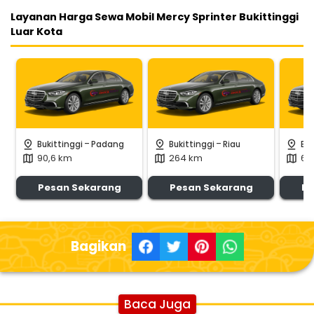
Layanan Harga Sewa Mobil Mercy Sprinter Bukittinggi
Luar Kota
-
-
pin_drop
pin_drop
pin_drop
Bukittinggi
Padang
Bukittinggi
Riau
Buk
90,6 km
264 km
63
map
map
map
Pesan Sekarang
Pesan Sekarang
Pe
Bagikan
Baca Juga