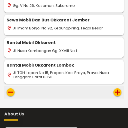
Gg. V No.26, Kesemen, Sukorame
location_on
Sewa Mobil Dan Bus Okkarent Jember
Jl. Imam Bonjol No.92, Kedungpiring, Tegal Besar
location_on
Rental Mobil Okkarent
Jl. Nusa Kambangan Gg. XXVIII No.1
location_on
Rental Mobil Okkarent Lombok
Jl. TGH. Lopan No.15, Prapen, Kec. Praya, Praya, Nusa
location_on
Tenggara Barat 83511
remove
add
About Us