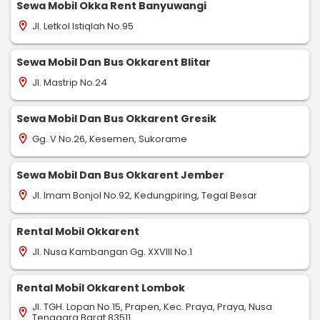
Sewa Mobil Okka Rent Banyuwangi
Jl. Letkol Istiqlah No.95
location_on
Sewa Mobil Dan Bus Okkarent Blitar
Jl. Mastrip No.24
location_on
Sewa Mobil Dan Bus Okkarent Gresik
Gg. V No.26, Kesemen, Sukorame
location_on
Sewa Mobil Dan Bus Okkarent Jember
Jl. Imam Bonjol No.92, Kedungpiring, Tegal Besar
location_on
Rental Mobil Okkarent
Jl. Nusa Kambangan Gg. XXVIII No.1
location_on
Rental Mobil Okkarent Lombok
Jl. TGH. Lopan No.15, Prapen, Kec. Praya, Praya, Nusa
location_on
Tenggara Barat 83511