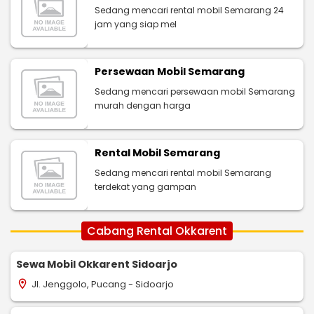
Sedang mencari rental mobil Semarang 24
jam yang siap mel
Persewaan Mobil Semarang
Sedang mencari persewaan mobil Semarang
murah dengan harga
Rental Mobil Semarang
Sedang mencari rental mobil Semarang
terdekat yang gampan
Cabang Rental Okkarent
Sewa Mobil Okkarent Sidoarjo
Jl. Jenggolo, Pucang - Sidoarjo
location_on