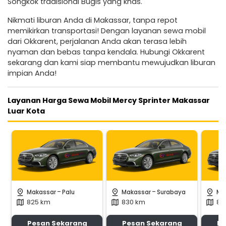
Songkok tradisional Bugis yang khas.
Nikmati liburan Anda di Makassar, tanpa repot
memikirkan transportasi! Dengan layanan sewa mobil
dari Okkarent, perjalanan Anda akan terasa lebih
nyaman dan bebas tanpa kendala. Hubungi Okkarent
sekarang dan kami siap membantu mewujudkan liburan
impian Anda!
Layanan Harga Sewa Mobil Mercy Sprinter Makassar
Luar Kota
-
-
pin_drop
pin_drop
pin_drop
Makassar
Palu
Makassar
Surabaya
Ma
825 km
830 km
83
map
map
map
Pesan Sekarang
Pesan Sekarang
Pe