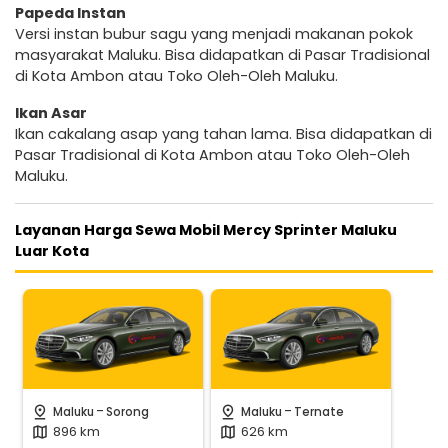
Papeda Instan
Versi instan bubur sagu yang menjadi makanan pokok
masyarakat Maluku. Bisa didapatkan di Pasar Tradisional
di Kota Ambon atau Toko Oleh-Oleh Maluku.
Ikan Asar
Ikan cakalang asap yang tahan lama. Bisa didapatkan di
Pasar Tradisional di Kota Ambon atau Toko Oleh-Oleh
Maluku.
Layanan Harga Sewa Mobil Mercy Sprinter Maluku
Luar Kota
-
-
pin_drop
pin_drop
Maluku
Sorong
Maluku
Ternate
896 km
626 km
map
map