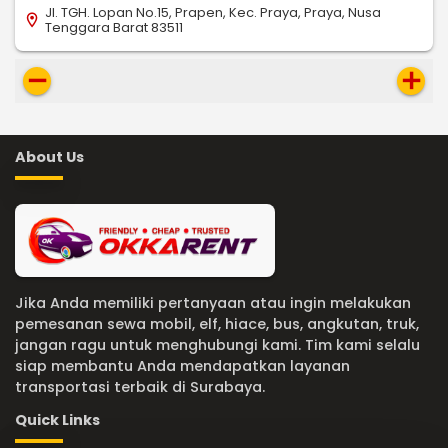
Jl. TGH. Lopan No.15, Prapen, Kec. Praya, Praya, Nusa
location_on
Tenggara Barat 83511
remove
add
About Us
Jika Anda memiliki pertanyaan atau ingin melakukan
pemesanan sewa mobil, elf, hiace, bus, angkutan, truk,
jangan ragu untuk menghubungi kami. Tim kami selalu
siap membantu Anda mendapatkan layanan
transportasi terbaik di Surabaya.
Quick Links