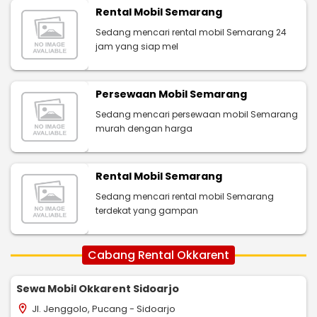
Rental Mobil Semarang
Sedang mencari rental mobil Semarang 24
jam yang siap mel
Persewaan Mobil Semarang
Sedang mencari persewaan mobil Semarang
murah dengan harga
Rental Mobil Semarang
Sedang mencari rental mobil Semarang
terdekat yang gampan
Cabang Rental Okkarent
Sewa Mobil Okkarent Sidoarjo
Jl. Jenggolo, Pucang - Sidoarjo
location_on