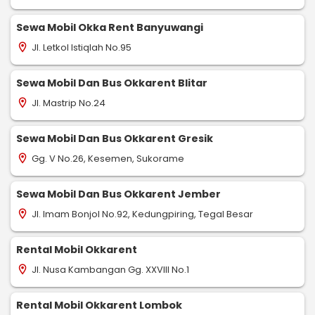
Sewa Mobil Okka Rent Banyuwangi
Jl. Letkol Istiqlah No.95
location_on
Sewa Mobil Dan Bus Okkarent Blitar
Jl. Mastrip No.24
location_on
Sewa Mobil Dan Bus Okkarent Gresik
Gg. V No.26, Kesemen, Sukorame
location_on
Sewa Mobil Dan Bus Okkarent Jember
Jl. Imam Bonjol No.92, Kedungpiring, Tegal Besar
location_on
Rental Mobil Okkarent
Jl. Nusa Kambangan Gg. XXVIII No.1
location_on
Rental Mobil Okkarent Lombok