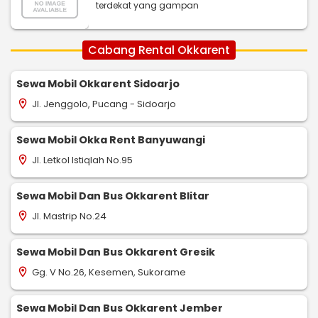
terdekat yang gampan
Cabang Rental Okkarent
Sewa Mobil Okkarent Sidoarjo
Jl. Jenggolo, Pucang - Sidoarjo
location_on
Sewa Mobil Okka Rent Banyuwangi
Jl. Letkol Istiqlah No.95
location_on
Sewa Mobil Dan Bus Okkarent Blitar
Jl. Mastrip No.24
location_on
Sewa Mobil Dan Bus Okkarent Gresik
Gg. V No.26, Kesemen, Sukorame
location_on
Sewa Mobil Dan Bus Okkarent Jember