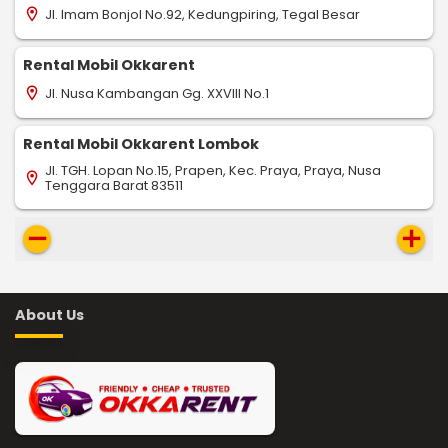
Jl. Imam Bonjol No.92, Kedungpiring, Tegal Besar
location_on
Rental Mobil Okkarent
Jl. Nusa Kambangan Gg. XXVIII No.1
location_on
Rental Mobil Okkarent Lombok
Jl. TGH. Lopan No.15, Prapen, Kec. Praya, Praya, Nusa
location_on
Tenggara Barat 83511
remove
add
About Us