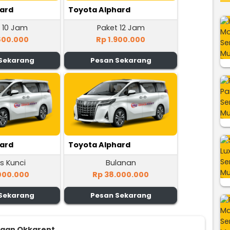
hard
Toyota Alphard
 10 Jam
Paket 12 Jam
800.000
Rp 1.900.000
Sekarang
Pesan Sekarang
hard
Toyota Alphard
s Kunci
Bulanan
000.000
Rp 38.000.000
Sekarang
Pesan Sekarang
ggan Okkarent