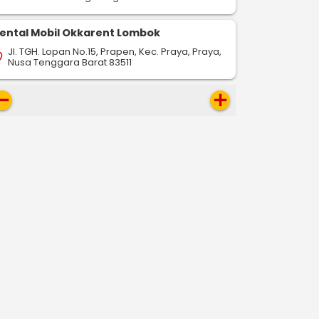
ental Mobil Okkarent Lombok
Jl. TGH. Lopan No.15, Prapen, Kec. Praya, Praya,
on_on
Nusa Tenggara Barat 83511
move
add