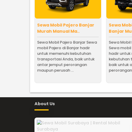
Sewa Mobil Pajero Banjar
Sewa Mobi
Murah Manual Ma..
Banjar Mu
Sewa Mobil Pajero Banjar Sewa
Sewa Mobil 
mobil Pajero di Banjar hadir
Sewa mobil 
untuk memenuhi kebutuhan
hadir untu
transportasi Anda, baik untuk
kebutuhan t
antar jemput perorangan
baik untuk 
maupun perusah ...
perorangan 
About Us