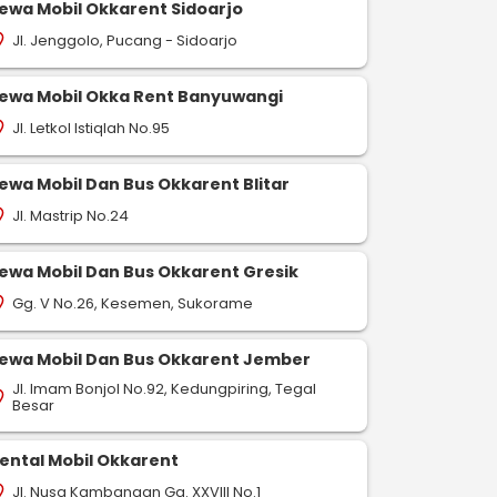
ewa Mobil Okkarent Sidoarjo
Jl. Jenggolo, Pucang - Sidoarjo
on_on
ewa Mobil Okka Rent Banyuwangi
Jl. Letkol Istiqlah No.95
on_on
ewa Mobil Dan Bus Okkarent Blitar
Jl. Mastrip No.24
on_on
ewa Mobil Dan Bus Okkarent Gresik
Gg. V No.26, Kesemen, Sukorame
on_on
ewa Mobil Dan Bus Okkarent Jember
Jl. Imam Bonjol No.92, Kedungpiring, Tegal
on_on
Besar
ental Mobil Okkarent
Jl. Nusa Kambangan Gg. XXVIII No.1
on_on