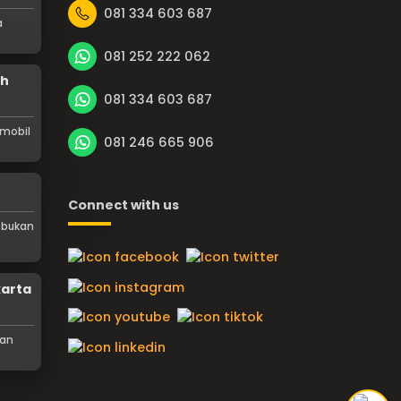
081 334 603 687
a
081 252 222 062
ah
081 334 603 687
 mobil
081 246 665 906
Connect with us
 bukan
karta
tan