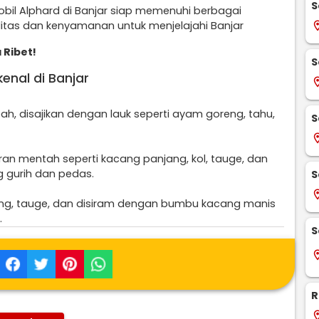
S
obil Alphard di Banjar siap memenuhi berbagai
litas dan kenyamanan untuk menjelajahi Banjar
locati
 Ribet!
S
enal di Banjar
locati
, disajikan dengan lauk seperti ayam goreng, tahu,
S
locati
yuran mentah seperti kacang panjang, kol, tauge, dan
 gurih dan pedas.
S
locati
oreng, tauge, dan disiram dengan bumbu kacang manis
.
S
locati
R
locati