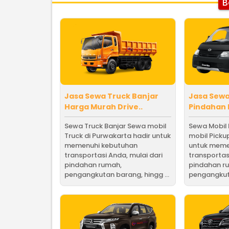
B
Jasa Sewa Truck Banjar
Jasa Sew
Harga Murah Drive..
Pindahan P
Sewa Truck Banjar Sewa mobil
Sewa Mobil 
Truck di Purwakarta hadir untuk
mobil Pickup
memenuhi kebutuhan
untuk meme
transportasi Anda, mulai dari
transportas
pindahan rumah,
pindahan r
pengangkutan barang, hingg ...
pengangkuta