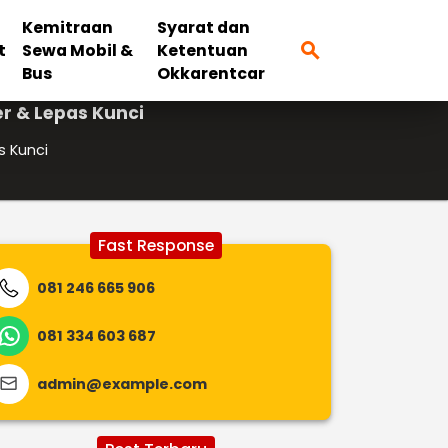
Kemitraan
Syarat dan
search
t
Sewa Mobil &
Ketentuan
Bus
Okkarentcar
r & Lepas Kunci
s Kunci
Fast Response
081 246 665 906
081 334 603 687
admin@example.com