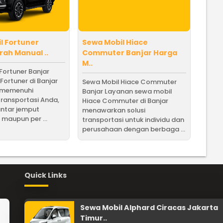
l Fortuner
Sewa Mobil Hiace
rah Manual ..
Commuter Banjar Harga
M..
Fortuner Banjar
Fortuner di Banjar
Sewa Mobil Hiace Commuter
k memenuhi
Banjar Layanan sewa mobil
ransportasi Anda,
Hiace Commuter di Banjar
antar jemput
menawarkan solusi
maupun per ...
transportasi untuk individu dan
perusahaan dengan berbaga ...
Quick Links
Sewa Mobil Alphard Ciracas Jakarta
Timur..