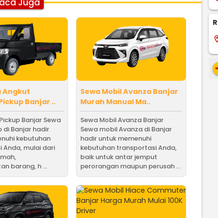
aca Juga
R
locati
re
a Angkut
Sewa Mobil Avanza Banjar
ickup Banjar ..
Murah Manual Ma..
Pickup Banjar Sewa
Sewa Mobil Avanza Banjar
 di Banjar hadir
Sewa mobil Avanza di Banjar
nuhi kebutuhan
hadir untuk memenuhi
i Anda, mulai dari
kebutuhan transportasi Anda,
umah,
baik untuk antar jemput
n barang, h ...
perorangan maupun perusah ...