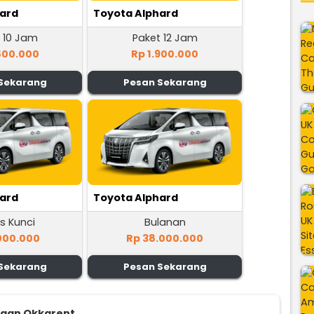
hard
Toyota Alphard
 10 Jam
Paket 12 Jam
800.000
Rp 1.900.000
Sekarang
Pesan Sekarang
hard
Toyota Alphard
s Kunci
Bulanan
000.000
Rp 38.000.000
Sekarang
Pesan Sekarang
ggan Okkarent