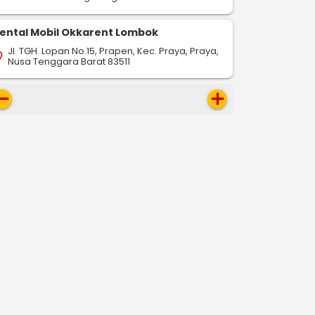
ental Mobil Okkarent Lombok
Jl. TGH. Lopan No.15, Prapen, Kec. Praya, Praya,
on_on
Nusa Tenggara Barat 83511
move
add