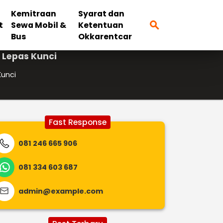
Kemitraan
Syarat dan
search
t
Sewa Mobil &
Ketentuan
Bus
Okkarentcar
 Lepas Kunci
Kunci
Fast Response
081 246 665 906
081 334 603 687
admin@example.com