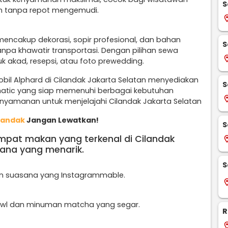
S
an tanpa repot mengemudi.
locati
 mencakup dekorasi, sopir profesional, dan bahan
S
npa khawatir transportasi. Dengan pilihan sewa
locati
uk akad, resepsi, atau foto prewedding.
bil Alphard di Cilandak Jakarta Selatan menyediakan
S
 matic yang siap memenuhi berbagai kebutuhan
locati
kenyamanan untuk menjelajahi Cilandak Jakarta Selatan
landak
Jangan Lewatkan!
S
empat makan yang terkenal di Cilandak
locati
ana yang menarik.
S
n suasana yang Instagrammable.
locati
wl dan minuman matcha yang segar.
R
locati