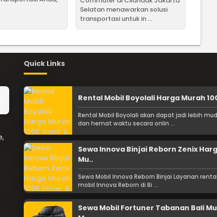
Commuter di Cilandak Jakarta
Selatan menawarkan solusi
transportasi untuk in ...
Quick Links
Rental Mobil Boyolali Harga Murah 100
Rental Mobil Boyolali akan dapat jadi lebih mu
dan hemat waktu secara onlin ...
e,
Sewa Innova Binjai Reborn Zenix Har
Mu..
Sewa Mobil Innova Reborn Binjai Layanan renta
mobil Innova Reborn di Bi ...
Sewa Mobil Fortuner Tabanan Bali M