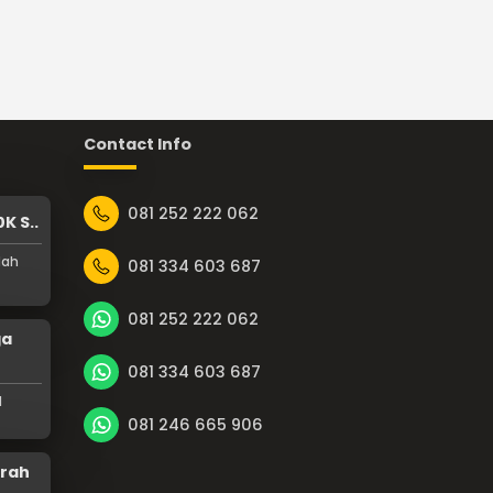
Contact Info
081 252 222 062
K S..
dah
081 334 603 687
081 252 222 062
ga
081 334 603 687
l
081 246 665 906
urah