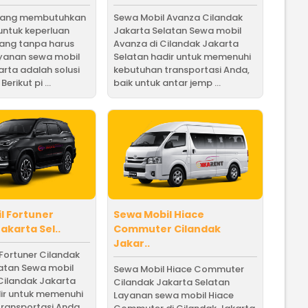
yang membutuhkan
Sewa Mobil Avanza Cilandak
untuk keperluan
Jakarta Selatan Sewa mobil
jang tanpa harus
Avanza di Cilandak Jakarta
ayanan sewa mobil
Selatan hadir untuk memenuhi
arta adalah solusi
kebutuhan transportasi Anda,
erikut pi ...
baik untuk antar jemp ...
l Fortuner
Sewa Mobil Hiace
akarta Sel..
Commuter Cilandak
Jakar..
Fortuner Cilandak
latan Sewa mobil
Sewa Mobil Hiace Commuter
 Cilandak Jakarta
Cilandak Jakarta Selatan
ir untuk memenuhi
Layanan sewa mobil Hiace
ransportasi Anda,