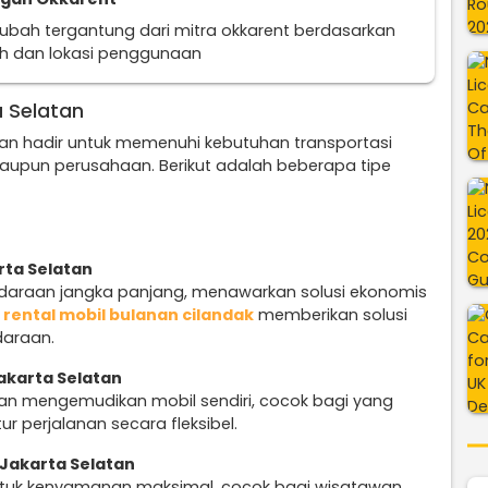
erubah tergantung dari mitra okkarent berdasarkan
uh dan lokasi penggunaan
a Selatan
tan hadir untuk memenuhi kebutuhan transportasi
aupun perusahaan. Berikut adalah beberapa tipe
rta Selatan
ndaraan jangka panjang, menawarkan solusi ekonomis
n
rental mobil bulanan cilandak
memberikan solusi
daraan.
akarta Selatan
n mengemudikan mobil sendiri, cocok bagi yang
r perjalanan secara fleksibel.
 Jakarta Selatan
untuk kenyamanan maksimal, cocok bagi wisatawan