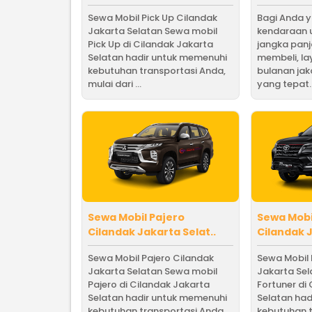
Sewa Mobil Pick Up Cilandak
Bagi Anda 
Jakarta Selatan Sewa mobil
kendaraan 
Pick Up di Cilandak Jakarta
jangka pan
Selatan hadir untuk memenuhi
membeli, l
kebutuhan transportasi Anda,
bulanan jak
mulai dari ...
yang tepat. B
Sewa Mobil Pajero
Sewa Mobi
Cilandak Jakarta Selat..
Cilandak J
Sewa Mobil Pajero Cilandak
Sewa Mobil 
Jakarta Selatan Sewa mobil
Jakarta Se
Pajero di Cilandak Jakarta
Fortuner di
Selatan hadir untuk memenuhi
Selatan had
kebutuhan transportasi Anda,
kebutuhan t