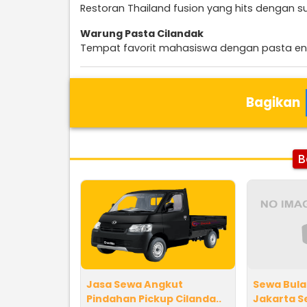
Restoran Thailand fusion yang hits dengan s
Warung Pasta Cilandak
Tempat favorit mahasiswa dengan pasta ena
Bagikan
B
Jasa Sewa Angkut
Sewa Bula
Pindahan Pickup Cilanda..
Jakarta S