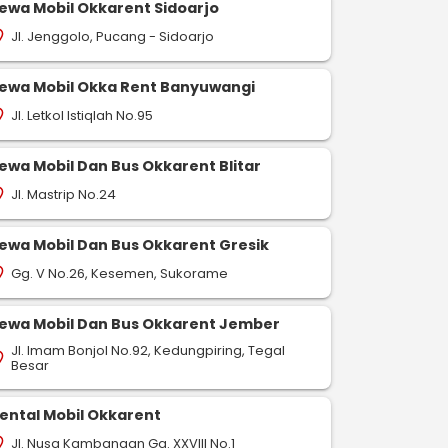
ewa Mobil Okkarent Sidoarjo
Jl. Jenggolo, Pucang - Sidoarjo
on_on
ewa Mobil Okka Rent Banyuwangi
Jl. Letkol Istiqlah No.95
on_on
ewa Mobil Dan Bus Okkarent Blitar
Jl. Mastrip No.24
on_on
ewa Mobil Dan Bus Okkarent Gresik
Gg. V No.26, Kesemen, Sukorame
on_on
ewa Mobil Dan Bus Okkarent Jember
Jl. Imam Bonjol No.92, Kedungpiring, Tegal
on_on
Besar
ental Mobil Okkarent
Jl. Nusa Kambangan Gg. XXVIII No.1
on_on