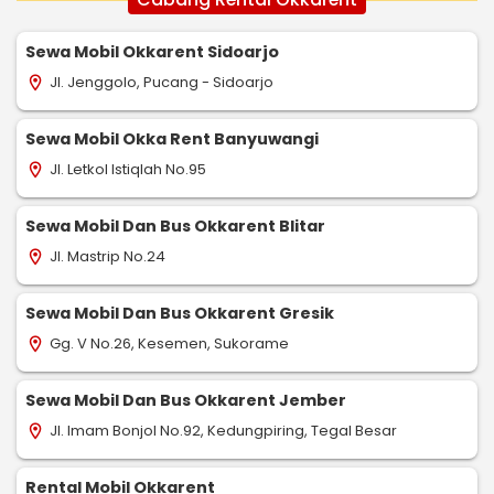
Sewa Mobil Okkarent Sidoarjo
Jl. Jenggolo, Pucang - Sidoarjo
location_on
Sewa Mobil Okka Rent Banyuwangi
Jl. Letkol Istiqlah No.95
location_on
Sewa Mobil Dan Bus Okkarent Blitar
Jl. Mastrip No.24
location_on
Sewa Mobil Dan Bus Okkarent Gresik
Gg. V No.26, Kesemen, Sukorame
location_on
Sewa Mobil Dan Bus Okkarent Jember
Jl. Imam Bonjol No.92, Kedungpiring, Tegal Besar
location_on
Rental Mobil Okkarent