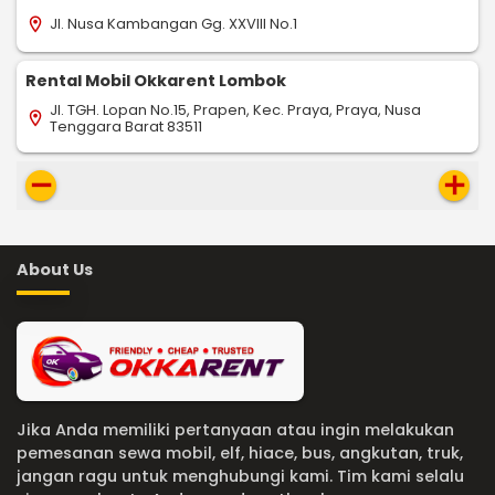
Jl. Nusa Kambangan Gg. XXVIII No.1
location_on
Rental Mobil Okkarent Lombok
Jl. TGH. Lopan No.15, Prapen, Kec. Praya, Praya, Nusa
location_on
Tenggara Barat 83511
remove
add
About Us
Jika Anda memiliki pertanyaan atau ingin melakukan
pemesanan sewa mobil, elf, hiace, bus, angkutan, truk,
jangan ragu untuk menghubungi kami. Tim kami selalu