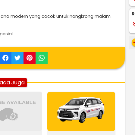
R
sana modern yang cocok untuk nongkrong malam.
locati
esial.
re
aca Juga