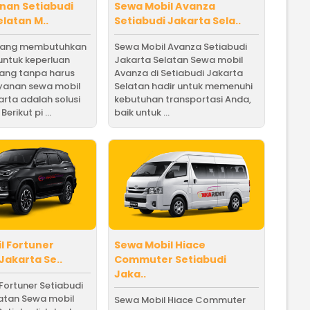
nan Setiabudi
Sewa Mobil Avanza
latan M..
Setiabudi Jakarta Sela..
yang membutuhkan
Sewa Mobil Avanza Setiabudi
untuk keperluan
Jakarta Selatan Sewa mobil
jang tanpa harus
Avanza di Setiabudi Jakarta
ayanan sewa mobil
Selatan hadir untuk memenuhi
arta adalah solusi
kebutuhan transportasi Anda,
erikut pi ...
baik untuk ...
l Fortuner
Sewa Mobil Hiace
Jakarta Se..
Commuter Setiabudi
Jaka..
Fortuner Setiabudi
latan Sewa mobil
Sewa Mobil Hiace Commuter