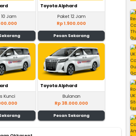
hard
Toyota Alphard
 10 Jam
Paket 12 Jam
800.000
Rp 1.900.000
Sekarang
Pesan Sekarang
hard
Toyota Alphard
s Kunci
Bulanan
000.000
Rp 38.000.000
Sekarang
Pesan Sekarang
ggan Okkarent