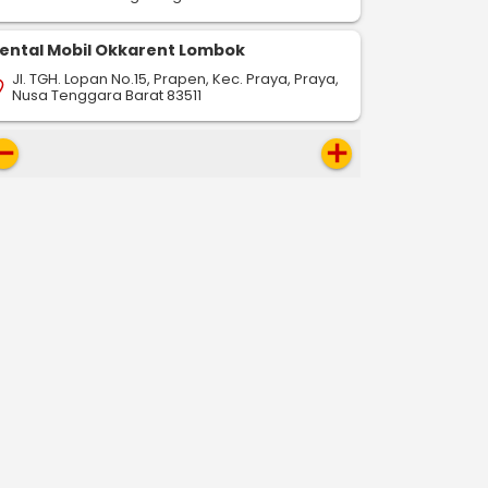
ental Mobil Okkarent Lombok
Jl. TGH. Lopan No.15, Prapen, Kec. Praya, Praya,
on_on
Nusa Tenggara Barat 83511
move
add