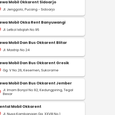
ewa Mobil Okkarent Sidoarjo
Jl. Jenggolo, Pucang - Sidoarjo
on_on
ewa Mobil Okka Rent Banyuwangi
Jl. Letkol Istiqlah No.95
on_on
ewa Mobil Dan Bus Okkarent Blitar
Jl. Mastrip No.24
on_on
ewa Mobil Dan Bus Okkarent Gresik
Gg. V No.26, Kesemen, Sukorame
on_on
ewa Mobil Dan Bus Okkarent Jember
Jl. Imam Bonjol No.92, Kedungpiring, Tegal
on_on
Besar
ental Mobil Okkarent
Jl. Nusa Kambangan Gg. XXVIII No.1
on_on