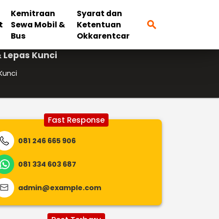
Kemitraan
Syarat dan
search
t
Sewa Mobil &
Ketentuan
Bus
Okkarentcar
& Lepas Kunci
Kunci
Fast Response
081 246 665 906
081 334 603 687
admin@example.com