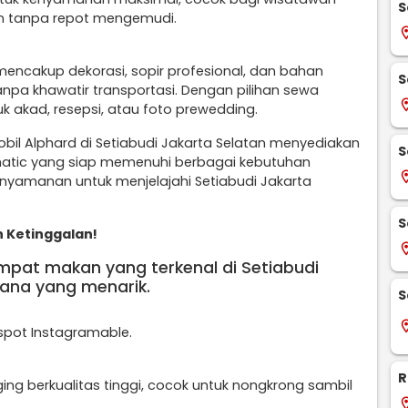
S
an tanpa repot mengemudi.
locati
 mencakup dekorasi, sopir profesional, dan bahan
S
npa khawatir transportasi. Dengan pilihan sewa
locati
uk akad, resepsi, atau foto prewedding.
bil Alphard di Setiabudi Jakarta Selatan menyediakan
S
 matic yang siap memenuhi berbagai kebutuhan
locati
kenyamanan untuk menjelajahi Setiabudi Jakarta
S
n Ketinggalan!
locati
empat makan yang terkenal di Setiabudi
ana yang menarik.
S
locati
pot Instagramable.
R
ing berkualitas tinggi, cocok untuk nongkrong sambil
locati