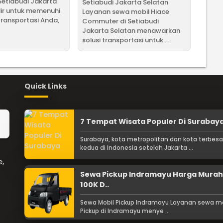
 Setiabudi Jakarta
Setiabudi Jakarta Selatan
ir untuk memenuhi
Layanan sewa mobil Hiace
ransportasi Anda,
Commuter di Setiabudi
Jakarta Selatan menawarkan
solusi transportasi untuk ...
Quick Links
7 Tempat Wisata Populer Di Surabay
Surabaya, kota metropolitan dan kota terbesa
kedua di Indonesia setelah Jakarta ...
e,
Sewa Pickup Indramayu Harga Murah
100K D..
Sewa Mobil Pickup Indramayu Layanan sewa mo
Pickup di Indramayu menye ...