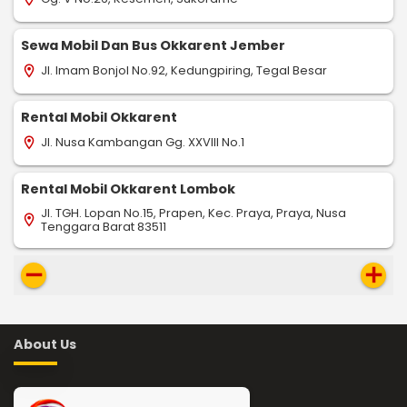
Sewa Mobil Dan Bus Okkarent Jember
Jl. Imam Bonjol No.92, Kedungpiring, Tegal Besar
location_on
Rental Mobil Okkarent
Jl. Nusa Kambangan Gg. XXVIII No.1
location_on
Rental Mobil Okkarent Lombok
Jl. TGH. Lopan No.15, Prapen, Kec. Praya, Praya, Nusa
location_on
Tenggara Barat 83511
remove
add
About Us