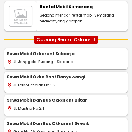
Rental Mobil Semarang
Sedang mencari rental mobil Semarang
terdekat yang gampan
Cabang Rental Okkarent
Sewa Mobil Okkarent Sidoarjo
Jl. Jenggolo, Pucang - Sidoarjo
location_on
Sewa Mobil Okka Rent Banyuwangi
Jl. Letkol Istiqlah No.95
location_on
Sewa Mobil Dan Bus Okkarent Blitar
Jl. Mastrip No.24
location_on
Sewa Mobil Dan Bus Okkarent Gresik
Gg. V No.26, Kesemen, Sukorame
location_on