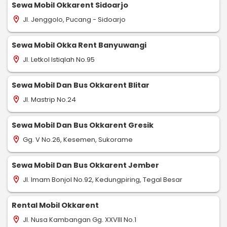
Sewa Mobil Okkarent Sidoarjo
Jl. Jenggolo, Pucang - Sidoarjo
location_on
Sewa Mobil Okka Rent Banyuwangi
Jl. Letkol Istiqlah No.95
location_on
Sewa Mobil Dan Bus Okkarent Blitar
Jl. Mastrip No.24
location_on
Sewa Mobil Dan Bus Okkarent Gresik
Gg. V No.26, Kesemen, Sukorame
location_on
Sewa Mobil Dan Bus Okkarent Jember
Jl. Imam Bonjol No.92, Kedungpiring, Tegal Besar
location_on
Rental Mobil Okkarent
Jl. Nusa Kambangan Gg. XXVIII No.1
location_on