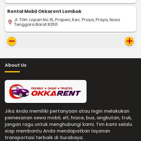
Rental Mobil Okkarent Lombok
Jl. TGH. Lopan No.15, Prapen, Kec. Praya, Praya, Nusa
location_on
Tenggara Barat 83511
remove
add
About Us
Jika Anda memiliki pertanyaan atau ingin melakukan
pemesanan sewa mobil, elf, hiace, bus, angkutan, truk,
jangan ragu untuk menghubungi kami. Tim kami selalu
siap membantu Anda mendapatkan layanan
transportasi terbaik di Surabaya.