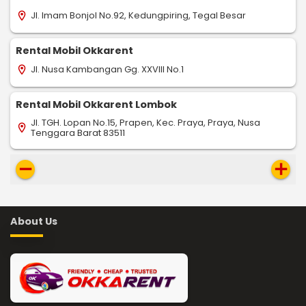
Jl. Imam Bonjol No.92, Kedungpiring, Tegal Besar
location_on
Rental Mobil Okkarent
Jl. Nusa Kambangan Gg. XXVIII No.1
location_on
Rental Mobil Okkarent Lombok
Jl. TGH. Lopan No.15, Prapen, Kec. Praya, Praya, Nusa
location_on
Tenggara Barat 83511
remove
add
About Us