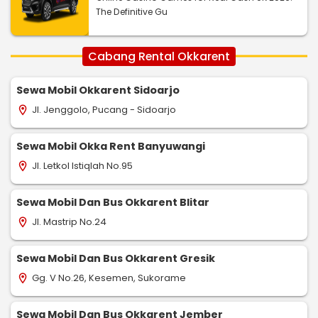
The Definitive Gu
Cabang Rental Okkarent
Sewa Mobil Okkarent Sidoarjo
Jl. Jenggolo, Pucang - Sidoarjo
location_on
Sewa Mobil Okka Rent Banyuwangi
Jl. Letkol Istiqlah No.95
location_on
Sewa Mobil Dan Bus Okkarent Blitar
Jl. Mastrip No.24
location_on
Sewa Mobil Dan Bus Okkarent Gresik
Gg. V No.26, Kesemen, Sukorame
location_on
Sewa Mobil Dan Bus Okkarent Jember