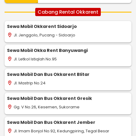
Cabang Rental Okkarent
Sewa Mobil Okkarent Sidoarjo
Jl. Jenggolo, Pucang - Sidoarjo
location_on
Sewa Mobil Okka Rent Banyuwangi
Jl. Letkol Istiqlah No.95
location_on
Sewa Mobil Dan Bus Okkarent Blitar
Jl. Mastrip No.24
location_on
Sewa Mobil Dan Bus Okkarent Gresik
Gg. V No.26, Kesemen, Sukorame
location_on
Sewa Mobil Dan Bus Okkarent Jember
Jl. Imam Bonjol No.92, Kedungpiring, Tegal Besar
location_on