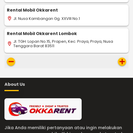
Rental Mobil Okkarent
Jl. Nusa Kambangan Gg. XXVIII No.1
location_on
Rental Mobil Okkarent Lombok
Jl. TGH. Lopan No.15, Prapen, Kec. Praya, Praya, Nusa
location_on
Tenggara Barat 83511
remove
add
About Us
Jika Anda memiliki pertanyaan atau ingin melakukan