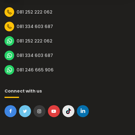
081 252 222 062
081 334 603 687
081 252 222 062
081 334 603 687
081 246 665 906
Connect with us