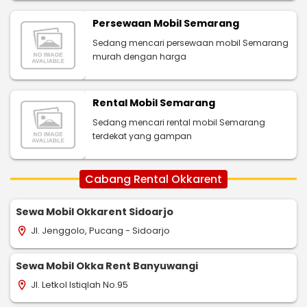
Persewaan Mobil Semarang
Sedang mencari persewaan mobil Semarang
murah dengan harga
Rental Mobil Semarang
Sedang mencari rental mobil Semarang
terdekat yang gampan
Cabang Rental Okkarent
Sewa Mobil Okkarent Sidoarjo
Jl. Jenggolo, Pucang - Sidoarjo
location_on
Sewa Mobil Okka Rent Banyuwangi
Jl. Letkol Istiqlah No.95
location_on