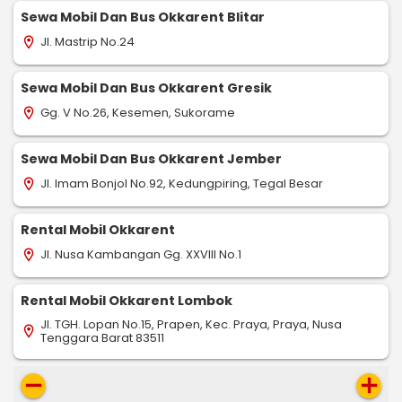
Sewa Mobil Dan Bus Okkarent Blitar
Jl. Mastrip No.24
location_on
Sewa Mobil Dan Bus Okkarent Gresik
Gg. V No.26, Kesemen, Sukorame
location_on
Sewa Mobil Dan Bus Okkarent Jember
Jl. Imam Bonjol No.92, Kedungpiring, Tegal Besar
location_on
Rental Mobil Okkarent
Jl. Nusa Kambangan Gg. XXVIII No.1
location_on
Rental Mobil Okkarent Lombok
Jl. TGH. Lopan No.15, Prapen, Kec. Praya, Praya, Nusa
location_on
Tenggara Barat 83511
remove
add