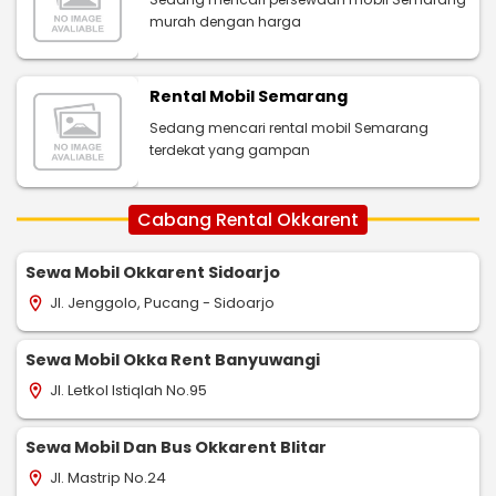
murah dengan harga
Rental Mobil Semarang
Sedang mencari rental mobil Semarang
terdekat yang gampan
Cabang Rental Okkarent
Sewa Mobil Okkarent Sidoarjo
Jl. Jenggolo, Pucang - Sidoarjo
location_on
Sewa Mobil Okka Rent Banyuwangi
Jl. Letkol Istiqlah No.95
location_on
Sewa Mobil Dan Bus Okkarent Blitar
Jl. Mastrip No.24
location_on