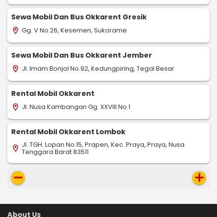
Sewa Mobil Dan Bus Okkarent Gresik
Gg. V No.26, Kesemen, Sukorame
location_on
Sewa Mobil Dan Bus Okkarent Jember
Jl. Imam Bonjol No.92, Kedungpiring, Tegal Besar
location_on
Rental Mobil Okkarent
Jl. Nusa Kambangan Gg. XXVIII No.1
location_on
Rental Mobil Okkarent Lombok
Jl. TGH. Lopan No.15, Prapen, Kec. Praya, Praya, Nusa
location_on
Tenggara Barat 83511
remove
add
About Us