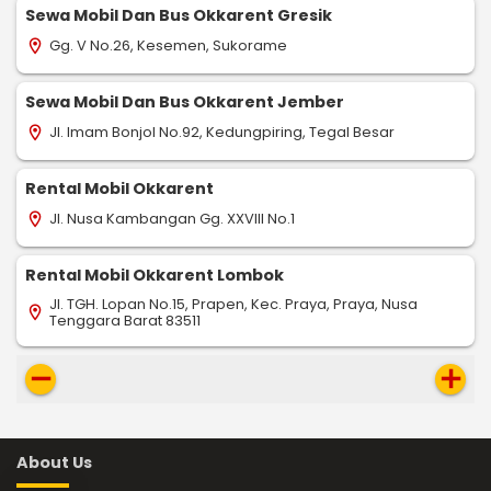
Sewa Mobil Dan Bus Okkarent Gresik
Gg. V No.26, Kesemen, Sukorame
location_on
Sewa Mobil Dan Bus Okkarent Jember
Jl. Imam Bonjol No.92, Kedungpiring, Tegal Besar
location_on
Rental Mobil Okkarent
Jl. Nusa Kambangan Gg. XXVIII No.1
location_on
Rental Mobil Okkarent Lombok
Jl. TGH. Lopan No.15, Prapen, Kec. Praya, Praya, Nusa
location_on
Tenggara Barat 83511
remove
add
About Us