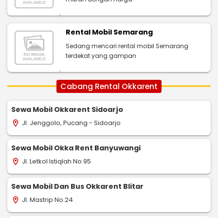
Rental Mobil Semarang
Sedang mencari rental mobil Semarang
terdekat yang gampan
Cabang Rental Okkarent
Sewa Mobil Okkarent Sidoarjo
Jl. Jenggolo, Pucang - Sidoarjo
location_on
Sewa Mobil Okka Rent Banyuwangi
Jl. Letkol Istiqlah No.95
location_on
Sewa Mobil Dan Bus Okkarent Blitar
Jl. Mastrip No.24
location_on