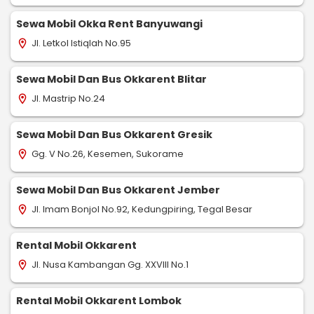
Sewa Mobil Okka Rent Banyuwangi
Jl. Letkol Istiqlah No.95
location_on
Sewa Mobil Dan Bus Okkarent Blitar
Jl. Mastrip No.24
location_on
Sewa Mobil Dan Bus Okkarent Gresik
Gg. V No.26, Kesemen, Sukorame
location_on
Sewa Mobil Dan Bus Okkarent Jember
Jl. Imam Bonjol No.92, Kedungpiring, Tegal Besar
location_on
Rental Mobil Okkarent
Jl. Nusa Kambangan Gg. XXVIII No.1
location_on
Rental Mobil Okkarent Lombok