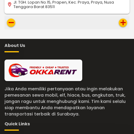
Jl. TGH. Lopan No.15, Prapen, Kec. Praya, Praya, Nusa
location_on
Tenggara Barat 83511
remove
add
About Us
Jika Anda memiliki pertanyaan atau ingin melakukan
pemesanan sewa mobil, elf, hiace, bus, angkutan, truk,
jangan ragu untuk menghubungi kami. Tim kami selalu
siap membantu Anda mendapatkan layanan
transportasi terbaik di Surabaya.
Quick Links