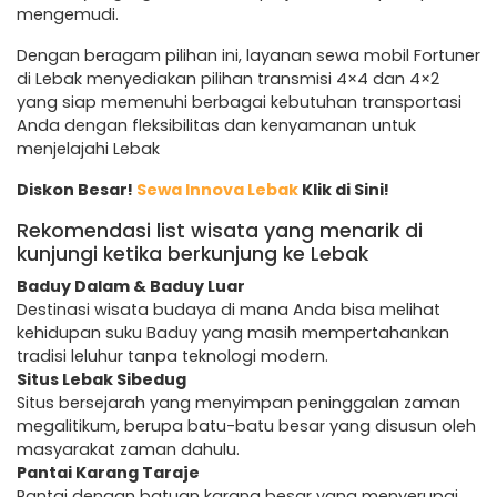
mengemudi.
Dengan beragam pilihan ini, layanan sewa mobil Fortuner
di Lebak menyediakan pilihan transmisi 4×4 dan 4×2
yang siap memenuhi berbagai kebutuhan transportasi
Anda dengan fleksibilitas dan kenyamanan untuk
menjelajahi Lebak
Diskon Besar!
Sewa Innova Lebak
Klik di Sini!
Rekomendasi list wisata yang menarik di
kunjungi ketika berkunjung ke Lebak
Baduy Dalam & Baduy Luar
Destinasi wisata budaya di mana Anda bisa melihat
kehidupan suku Baduy yang masih mempertahankan
tradisi leluhur tanpa teknologi modern.
Situs Lebak Sibedug
Situs bersejarah yang menyimpan peninggalan zaman
megalitikum, berupa batu-batu besar yang disusun oleh
masyarakat zaman dahulu.
Pantai Karang Taraje
Pantai dengan batuan karang besar yang menyerupai