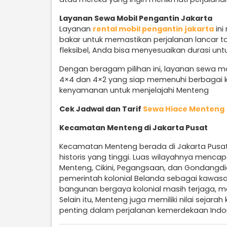
Layanan Sewa Mobil Pengantin Jakarta
Layanan
rental mobil pengantin jakarta
ini
bakar untuk memastikan perjalanan lancar ta
fleksibel, Anda bisa menyesuaikan durasi unt
Dengan beragam pilihan ini, layanan sewa mo
4×4 dan 4×2 yang siap memenuhi berbagai ke
kenyamanan untuk menjelajahi Menteng
Cek Jadwal dan Tarif
Sewa Hiace Menteng
Kecamatan Menteng di Jakarta Pusat
Kecamatan Menteng berada di Jakarta Pusat 
historis yang tinggi. Luas wilayahnya mencap
Menteng, Cikini, Pegangsaan, dan Gondangdi
pemerintah kolonial Belanda sebagai kawasan
bangunan bergaya kolonial masih terjaga, 
Selain itu, Menteng juga memiliki nilai seja
penting dalam perjalanan kemerdekaan Indo