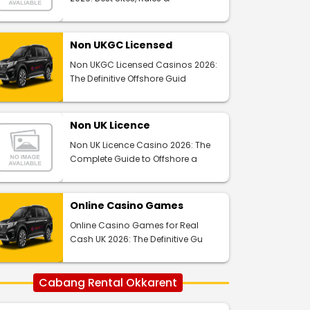
Non UKGC Licensed
Non UKGC Licensed Casinos 2026:
The Definitive Offshore Guid
Non UK Licence
Non UK Licence Casino 2026: The
Complete Guide to Offshore a
Online Casino Games
Online Casino Games for Real
Cash UK 2026: The Definitive Gu
Cabang Rental Okkarent