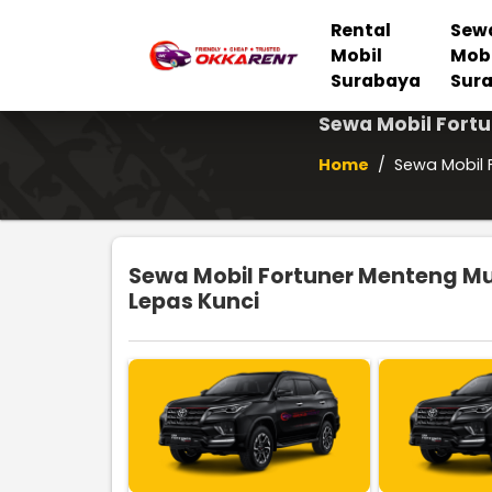
Rental
Sew
Mobil
Mob
Surabaya
Sur
Sewa Mobil Fortu
Home
/
Sewa Mobil 
Sewa Mobil Fortuner Menteng Mu
Lepas Kunci