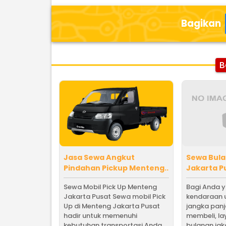
Bagikan
B
Jasa Sewa Angkut
Sewa Bul
Pindahan Pickup Menteng..
Jakarta P
Sewa Mobil Pick Up Menteng
Bagi Anda 
Jakarta Pusat Sewa mobil Pick
kendaraan 
Up di Menteng Jakarta Pusat
jangka pan
hadir untuk memenuhi
membeli, l
kebutuhan transportasi Anda,
bulanan jak