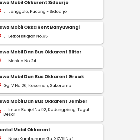
ewa Mobil Okkarent Sidoarjo
Jl. Jenggolo, Pucang - Sidoarjo
on_on
ewa Mobil Okka Rent Banyuwangi
Jl. Letkol Istiqlah No.95
on_on
ewa Mobil Dan Bus Okkarent Blitar
Jl. Mastrip No.24
on_on
ewa Mobil Dan Bus Okkarent Gresik
Gg. V No.26, Kesemen, Sukorame
on_on
ewa Mobil Dan Bus Okkarent Jember
Jl. Imam Bonjol No.92, Kedungpiring, Tegal
on_on
Besar
ental Mobil Okkarent
Jl. Nusa Kambangan Gg. XXVIII No.1
on_on