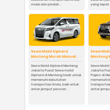
mulai dari pindah ...
yang tepat. B
Sewa Mobil Alphard
Sewa Mobi
Menteng Murah Manual ..
Menteng M
Sewa Mobil Alphard Menteng
Sewa Mobil
Jakarta Pusat Sewa mobil
Jakarta Pu
Alphard di Menteng hadir untuk
Pajero di M
memenuhi kebutuhan
memenuhi 
transportasi Anda, baik untuk
transportas
antar jemput peroran ...
antar jempu