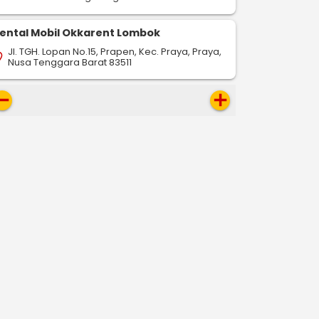
ental Mobil Okkarent Lombok
Jl. TGH. Lopan No.15, Prapen, Kec. Praya, Praya,
on_on
Nusa Tenggara Barat 83511
move
add