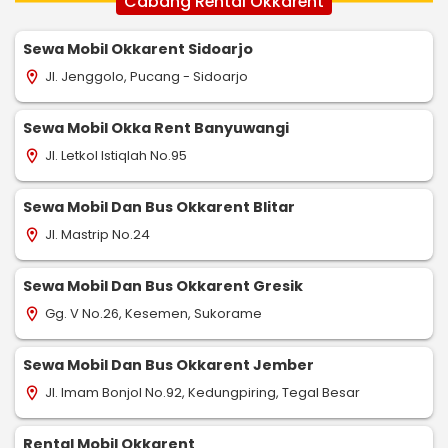
Cabang Rental Okkarent
Sewa Mobil Okkarent Sidoarjo
Jl. Jenggolo, Pucang - Sidoarjo
location_on
Sewa Mobil Okka Rent Banyuwangi
Jl. Letkol Istiqlah No.95
location_on
Sewa Mobil Dan Bus Okkarent Blitar
Jl. Mastrip No.24
location_on
Sewa Mobil Dan Bus Okkarent Gresik
Gg. V No.26, Kesemen, Sukorame
location_on
Sewa Mobil Dan Bus Okkarent Jember
Jl. Imam Bonjol No.92, Kedungpiring, Tegal Besar
location_on
Rental Mobil Okkarent