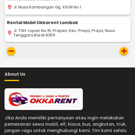
Jl. Nusa Kambangan Gg. XXVIII No.1
location_on
Rental Mobil Okkarent Lombok
Jl. TGH. Lopan No.15, Prapen, Kec. Praya, Praya, Nusa
location_on
Tenggara Barat 83511
remove
add
About Us
Jika Anda memiliki pertanyaan atau ingin melakukan
pemesanan sewa mobil, elf, hiace, bus, angkutan, truk,
jangan ragu untuk menghubungi kami. Tim kami selalu