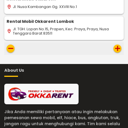
Jl. Nusa Kambangan Gg. XXVIII No.1
location_on
Rental Mobil Okkarent Lombok
Jl. TGH. Lopan No.15, Prapen, Kec. Praya, Praya, Nusa
location_on
Tenggara Barat 83511
remove
add
About Us
Jika Anda memiliki pertanyaan atau ingin melakukan
pemesanan sewa mobil, elf, hiace, bus, angkutan, truk,
jangan ragu untuk menghubungi kami. Tim kami selalu