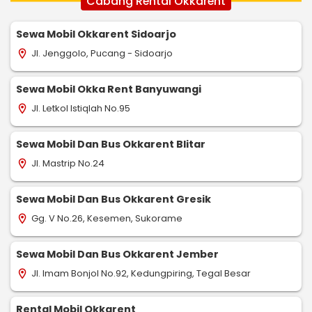
Cabang Rental Okkarent
Sewa Mobil Okkarent Sidoarjo
Jl. Jenggolo, Pucang - Sidoarjo
location_on
Sewa Mobil Okka Rent Banyuwangi
Jl. Letkol Istiqlah No.95
location_on
Sewa Mobil Dan Bus Okkarent Blitar
Jl. Mastrip No.24
location_on
Sewa Mobil Dan Bus Okkarent Gresik
Gg. V No.26, Kesemen, Sukorame
location_on
Sewa Mobil Dan Bus Okkarent Jember
Jl. Imam Bonjol No.92, Kedungpiring, Tegal Besar
location_on
Rental Mobil Okkarent