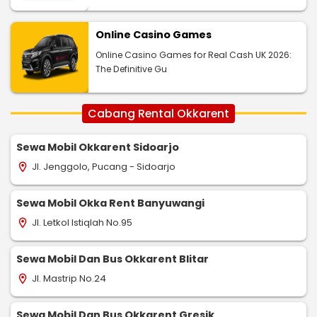
Online Casino Games
Online Casino Games for Real Cash UK 2026:
The Definitive Gu
Cabang Rental Okkarent
Sewa Mobil Okkarent Sidoarjo
Jl. Jenggolo, Pucang - Sidoarjo
location_on
Sewa Mobil Okka Rent Banyuwangi
Jl. Letkol Istiqlah No.95
location_on
Sewa Mobil Dan Bus Okkarent Blitar
Jl. Mastrip No.24
location_on
Sewa Mobil Dan Bus Okkarent Gresik