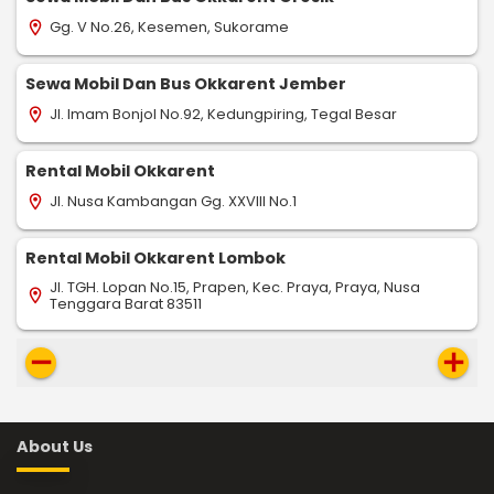
Gg. V No.26, Kesemen, Sukorame
location_on
Sewa Mobil Dan Bus Okkarent Jember
Jl. Imam Bonjol No.92, Kedungpiring, Tegal Besar
location_on
Rental Mobil Okkarent
Jl. Nusa Kambangan Gg. XXVIII No.1
location_on
Rental Mobil Okkarent Lombok
Jl. TGH. Lopan No.15, Prapen, Kec. Praya, Praya, Nusa
location_on
Tenggara Barat 83511
remove
add
About Us