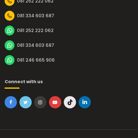
081 252 222 062
081 334 603 687
081 252 222 062
081 334 603 687
081 246 665 906
Connect with us