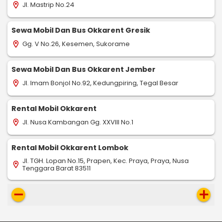
Jl. Mastrip No.24
location_on
Sewa Mobil Dan Bus Okkarent Gresik
Gg. V No.26, Kesemen, Sukorame
location_on
Sewa Mobil Dan Bus Okkarent Jember
Jl. Imam Bonjol No.92, Kedungpiring, Tegal Besar
location_on
Rental Mobil Okkarent
Jl. Nusa Kambangan Gg. XXVIII No.1
location_on
Rental Mobil Okkarent Lombok
Jl. TGH. Lopan No.15, Prapen, Kec. Praya, Praya, Nusa
location_on
Tenggara Barat 83511
remove
add