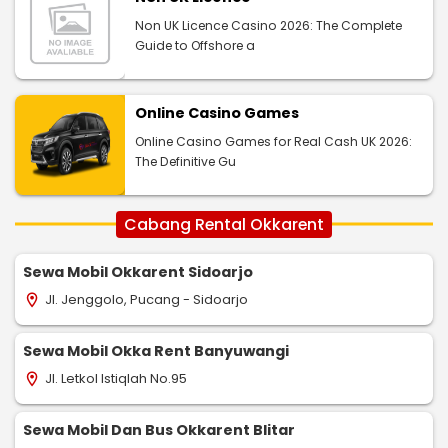
Non UK Licence Casino 2026: The Complete
Guide to Offshore a
Online Casino Games
Online Casino Games for Real Cash UK 2026:
The Definitive Gu
Cabang Rental Okkarent
Sewa Mobil Okkarent Sidoarjo
Jl. Jenggolo, Pucang - Sidoarjo
location_on
Sewa Mobil Okka Rent Banyuwangi
Jl. Letkol Istiqlah No.95
location_on
Sewa Mobil Dan Bus Okkarent Blitar