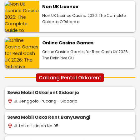
Non UK Licence
Non UK Licence Casino 2026: The Complete
Guide to Offshore a
Online Casino Games
Online Casino Games for Real Cash UK 2026:
The Definitive Gu
Cabang Rental Okkarent
Sewa Mobil Okkarent Sidoarjo
Jl. Jenggolo, Pucang - Sidoarjo
location_on
Sewa Mobil Okka Rent Banyuwangi
Jl. Letkol Istiqlah No.95
location_on