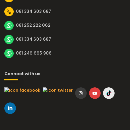
081 334 603 687
081 252 222 062
081 334 603 687
081 246 665 906
Connect with us