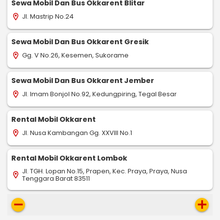
Sewa Mobil Dan Bus Okkarent Blitar
Jl. Mastrip No.24
location_on
Sewa Mobil Dan Bus Okkarent Gresik
Gg. V No.26, Kesemen, Sukorame
location_on
Sewa Mobil Dan Bus Okkarent Jember
Jl. Imam Bonjol No.92, Kedungpiring, Tegal Besar
location_on
Rental Mobil Okkarent
Jl. Nusa Kambangan Gg. XXVIII No.1
location_on
Rental Mobil Okkarent Lombok
Jl. TGH. Lopan No.15, Prapen, Kec. Praya, Praya, Nusa
location_on
Tenggara Barat 83511
remove
add