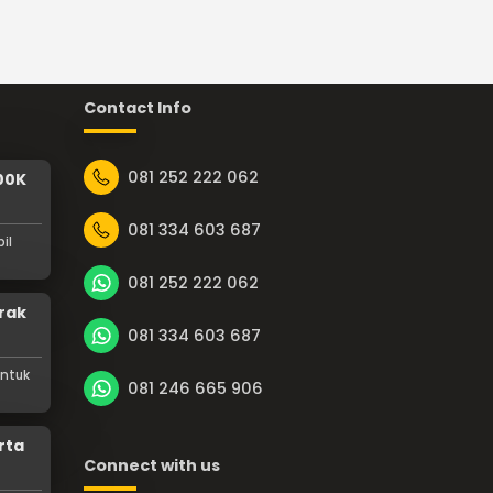
Contact Info
081 252 222 062
00K
081 334 603 687
il
081 252 222 062
rak
081 334 603 687
untuk
081 246 665 906
rta
Connect with us