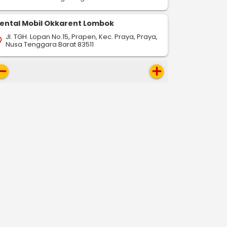
ental Mobil Okkarent Lombok
Jl. TGH. Lopan No.15, Prapen, Kec. Praya, Praya,
on_on
Nusa Tenggara Barat 83511
move
add