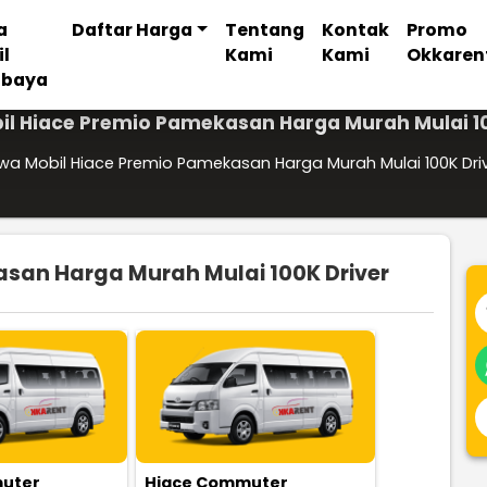
a
Daftar Harga
Tentang
Kontak
Promo
il
Kami
Kami
Okkaren
abaya
il Hiace Premio Pamekasan Harga Murah Mulai 10
wa Mobil Hiace Premio Pamekasan Harga Murah Mulai 100K Dri
san Harga Murah Mulai 100K Driver
uter
Hiace Commuter