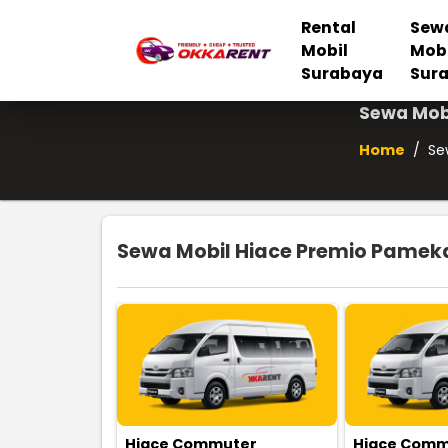
Rental
Sew
Mobil
Mob
Surabaya
Sur
Sewa Mob
Home
/
Se
Sewa Mobil Hiace Premio Pameka
Hiace Commuter
Hiace Comm