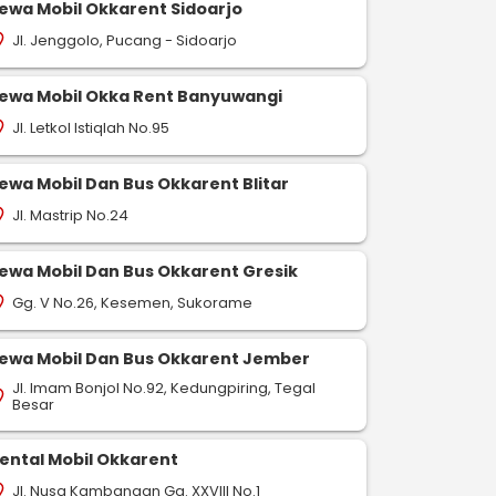
ewa Mobil Okkarent Sidoarjo
Jl. Jenggolo, Pucang - Sidoarjo
on_on
ewa Mobil Okka Rent Banyuwangi
Jl. Letkol Istiqlah No.95
on_on
ewa Mobil Dan Bus Okkarent Blitar
Jl. Mastrip No.24
on_on
ewa Mobil Dan Bus Okkarent Gresik
Gg. V No.26, Kesemen, Sukorame
on_on
ewa Mobil Dan Bus Okkarent Jember
Jl. Imam Bonjol No.92, Kedungpiring, Tegal
on_on
Besar
ental Mobil Okkarent
Jl. Nusa Kambangan Gg. XXVIII No.1
on_on