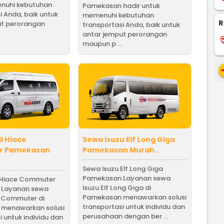
nuhi kebutuhan
Pamekasan hadir untuk
i Anda, baik untuk
memenuhi kebutuhan
R
ut perorangan
transportasi Anda, baik untuk
antar jemput perorangan
locati
maupun p ...
re
l Hiace
Sewa Isuzu Elf Long Giga
r Pamekasan
Pamekasan Murah..
Sewa Isuzu Elf Long Giga
Pamekasan Layanan sewa
 Hiace Commuter
Isuzu Elf Long Giga di
 Layanan sewa
Pamekasan menawarkan solusi
e Commuter di
transportasi untuk individu dan
menawarkan solusi
perusahaan dengan ber ...
i untuk individu dan