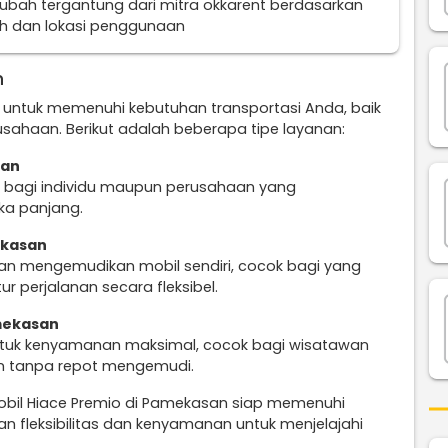
erubah tergantung dari mitra okkarent berdasarkan
uh dan lokasi penggunaan
n
 untuk memenuhi kebutuhan transportasi Anda, baik
ahaan. Berikut adalah beberapa tipe layanan:
san
s bagi individu maupun perusahaan yang
ka panjang.
ekasan
n mengemudikan mobil sendiri, cocok bagi yang
r perjalanan secara fleksibel.
mekasan
untuk kenyamanan maksimal, cocok bagi wisatawan
an tanpa repot mengemudi.
obil Hiace Premio di Pamekasan siap memenuhi
n fleksibilitas dan kenyamanan untuk menjelajahi