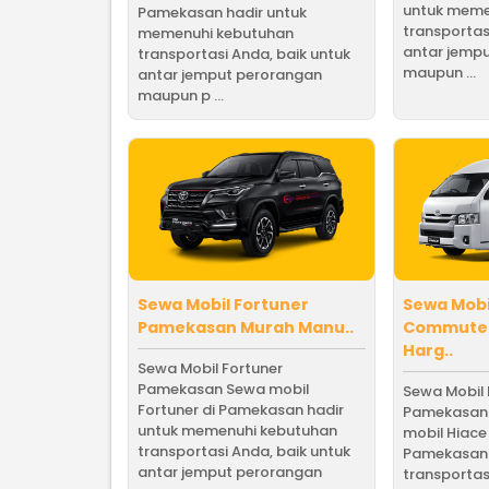
untuk meme
Pamekasan hadir untuk
transportas
memenuhi kebutuhan
antar jemp
transportasi Anda, baik untuk
maupun ...
antar jemput perorangan
maupun p ...
Sewa Mobil Fortuner
Sewa Mobi
Pamekasan Murah Manu..
Commute
Harg..
Sewa Mobil Fortuner
Pamekasan Sewa mobil
Sewa Mobil
Fortuner di Pamekasan hadir
Pamekasan
untuk memenuhi kebutuhan
mobil Hiac
transportasi Anda, baik untuk
Pamekasan 
antar jemput perorangan
transportas