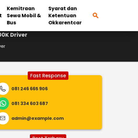
Kemitraan
Syarat dan
search
t
Sewa Mobil &
Ketentuan
Bus
Okkarentcar
0K Driver
ver
Fast Response
081 246 665 906
081 334 603 687
admin@example.com