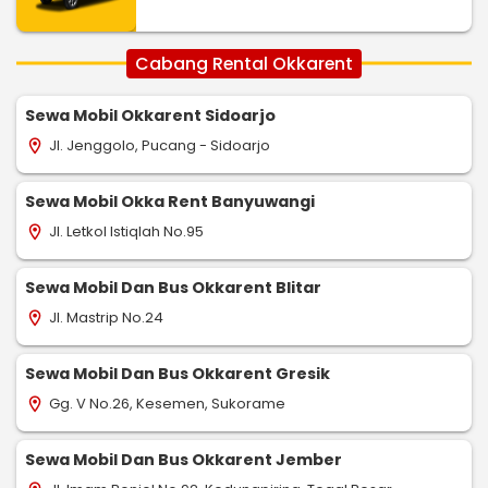
Cabang Rental Okkarent
Sewa Mobil Okkarent Sidoarjo
Jl. Jenggolo, Pucang - Sidoarjo
location_on
Sewa Mobil Okka Rent Banyuwangi
Jl. Letkol Istiqlah No.95
location_on
Sewa Mobil Dan Bus Okkarent Blitar
Jl. Mastrip No.24
location_on
Sewa Mobil Dan Bus Okkarent Gresik
Gg. V No.26, Kesemen, Sukorame
location_on
Sewa Mobil Dan Bus Okkarent Jember