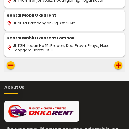
Jl. Imam Bonjol No.92, Kedungpiring, Tegal Besar
location_on
Rental Mobil Okkarent
Jl. Nusa Kambangan Gg. XXVIII No.1
location_on
Rental Mobil Okkarent Lombok
Jl. TGH. Lopan No.15, Prapen, Kec. Praya, Praya, Nusa
location_on
Tenggara Barat 83511
remove
add
About Us